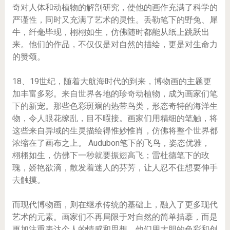
奇对人体和动植物的解剖研究，使他的画作充满了科学的
严谨性，同时又充满了艺术的灵性。丢勒笔下的野兔、犀
牛，纤毫毕现，栩栩如生，仿佛随时都能从纸上跳跃出
来。他们的作品，不仅仅是对自然的描绘，更是对生命力
的赞颂。
18、19世纪，随着大航海时代的到来，博物画的主题更
加丰富多彩。来自世界各地的珍奇动植物，成为画家们笔
下的新宠。那些色彩斑斓的热带鸟类，形态奇特的海洋生
物，令人眼花缭乱，目不暇接。画家们用精细的笔触，将
这些来自异域的生灵描绘得惟妙惟肖，仿佛将整个世界都
浓缩在了画布之上。 Audubon笔下的飞鸟，姿态优雅，
栩栩如生，仿佛下一秒就要振翅高飞；雷杜德笔下的玫
瑰，娇艳欲滴，散发着迷人的芬芳，让人忍不住想要伸手
去触摸。
而现代博物画，则在继承传统的基础上，融入了更多现代
艺术的元素。画家们不再局限于对自然的简单描摹，而是
更加注重表达个人的情感和思想。他们用大胆的色彩和创