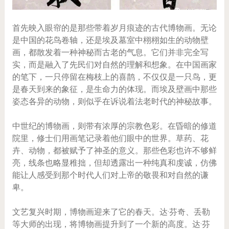
首先映入眼帘的是那些带着岁月痕迹的古代博物画。无论
是中国的花鸟卷轴，还是埃及墓室中栩栩如生的动物壁
画，都散发着一种神秘而古老的气息。它们并非完全写
实，而是融入了先民们对自然的理解和想象。在中国画家
的笔下，一只停留在梅枝上的喜鹊，不仅仅是一只鸟，更
是春天到来的象征，是生命力的体现。而埃及壁画中那些
姿态各异的动物，则似乎在诉说着法老时代的神秘故事。
中世纪的博物画，则带有浓厚的宗教色彩。在昏暗的修道
院里，修士们用画笔记录着他们眼中的世界。草药、花
卉、动物，都被赋予了神圣的意义。那些色彩也许不够鲜
亮，线条也略显稚拙，但却透露出一种纯真和虔诚，仿佛
能让人感受到那个时代人们对上帝的敬畏和对自然的谦
卑。
文艺复兴时期，博物画迎来了它的春天。达·芬奇、丢勒
等大师的出现，将博物画提升到了一个新的高度。达·芬