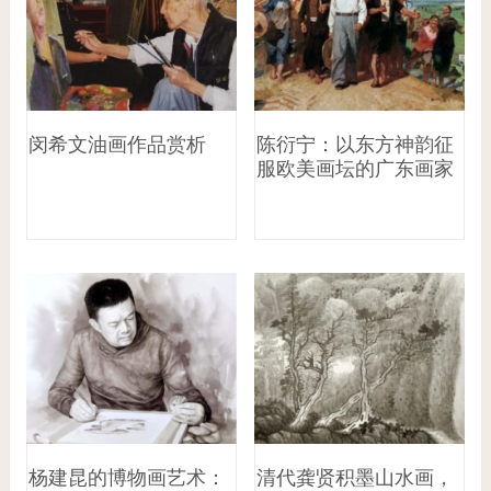
闵希文油画作品赏析
陈衍宁：以东方神韵征
服欧美画坛的广东画家
杨建昆的博物画艺术：
清代龚贤积墨山水画，