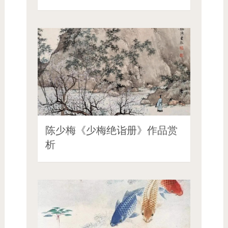
陈少梅《少梅绝诣册》作品赏
析