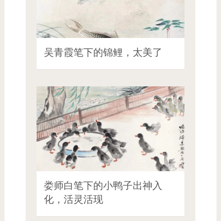
吴青霞笔下的锦鲤，太美了
娄师白笔下的小鸭子出神入
化，活灵活现