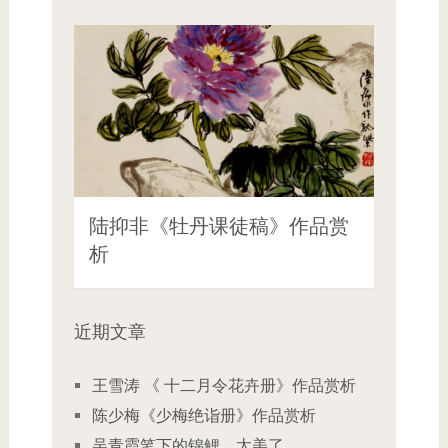
陆抑非《牡丹课徒稿》作品赏
析
近期文章
王雪涛 《 十二月令花卉册》作品赏析
陈少梅《少梅绝诣册》作品赏析
吴青霞笔下的锦鲤，太美了