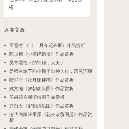
析
近期文章
王雪涛 《 十二月令花卉册》作品赏析
陈少梅《少梅绝诣册》作品赏析
吴青霞笔下的锦鲤，太美了
娄师白笔下的小鸭子出神入化，活灵活现
陆抑非《牡丹课徒稿》作品赏析
姚文瀚《岁朝欢庆图》作品赏析
吴昌硕岁朝清供图作品赏析
齐白石《岁朝清供图》作品赏析
清代画家汪承霈《花卉杂蔬图册》作品赏
析
清代余稚《余稚花鸟图册》作品赏析