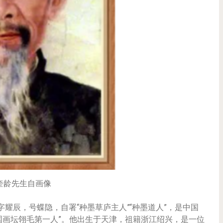
奎龄先生自画像
），字耀辰，号蝶隐，自署“种墨草庐主人”“种墨道人”，是中国
国画坛翎毛第一人”。他出生于天津，祖籍浙江绍兴，是一位