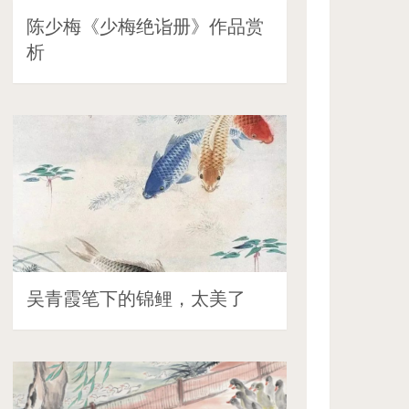
陈少梅《少梅绝诣册》作品赏
析
吴青霞笔下的锦鲤，太美了