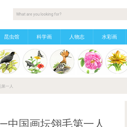
昆虫馆
科学画
人物志
水彩画
毛第一人
—中国画坛翎毛第一人