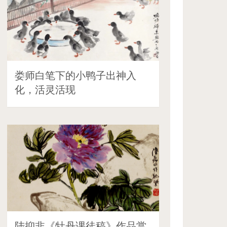
娄师白笔下的小鸭子出神入
化，活灵活现
陆抑非《牡丹课徒稿》作品赏