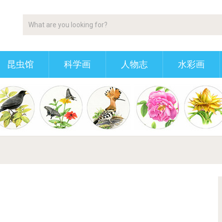
昆虫馆
科学画
人物志
水彩画