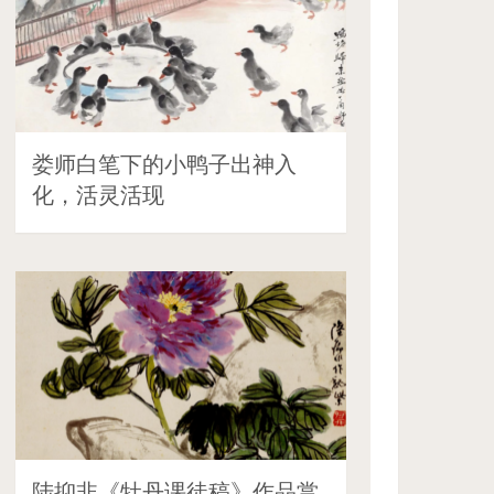
娄师白笔下的小鸭子出神入
化，活灵活现
陆抑非《牡丹课徒稿》作品赏