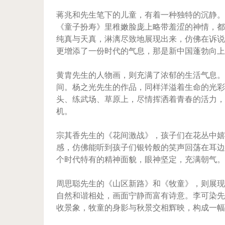
蒋兆和先生笔下的儿童，有着一种独特的沉静。
《童子扮寿》里稚嫩脸庞上略带羞涩的神情，都
纯真与天真，淋漓尽致地展现出来，仿佛在诉说
更增添了一份时代的气息，那是新中国蓬勃向上
黄胄先生的人物画，则充满了浓郁的生活气息。
间。杨之光先生的作品，同样洋溢着生命的光彩
头、练武场、草原上，尽情挥洒着青春的活力，
机。
宗其香先生的《花间激战》，孩子们在花丛中嬉
感，仿佛能听到孩子们银铃般的笑声回荡在耳边
个时代特有的精神面貌，眼神坚定，充满朝气。
周思聪先生的《山区新路》和《牧童》，则展现
自然和谐相处，画面宁静而富有诗意。李可染先
收景象，牧童的身影与秋景交相辉映，构成一幅