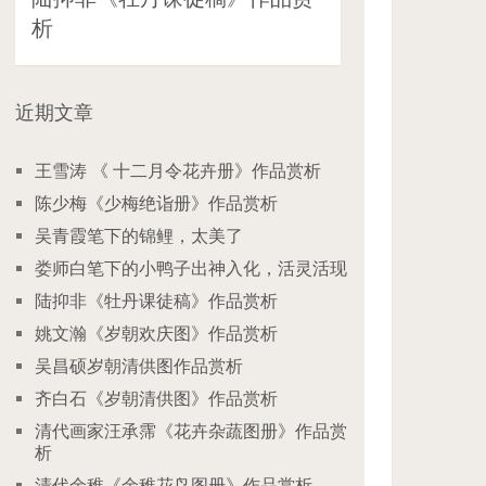
析
近期文章
王雪涛 《 十二月令花卉册》作品赏析
陈少梅《少梅绝诣册》作品赏析
吴青霞笔下的锦鲤，太美了
娄师白笔下的小鸭子出神入化，活灵活现
陆抑非《牡丹课徒稿》作品赏析
姚文瀚《岁朝欢庆图》作品赏析
吴昌硕岁朝清供图作品赏析
齐白石《岁朝清供图》作品赏析
清代画家汪承霈《花卉杂蔬图册》作品赏
析
清代余稚《余稚花鸟图册》作品赏析