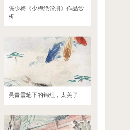
陈少梅《少梅绝诣册》作品赏
析
吴青霞笔下的锦鲤，太美了