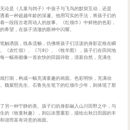
无论是《儿童与鸽子》中孩子与飞鸟的默契互动，还是
透着一种超越年龄的深邃。他用写实的手法，将孩子们的
着一段段古老而动人的故事。《红领巾》中鲜艳的色彩，
的希望，在孩子清澈的眼神中闪耀。
笔触洒脱，线条流畅，仿佛将孩子们活泼的身影定格在瞬
。《农忙假》、《习剑》、《牧羊图》，孩子们在田间地
每一幅画都像一首欢快的田园诗歌，清新自然，充满生
戏打闹，构成一幅充满童趣的画面。色彩明快，充满动
。魏紫熙先生、石鲁先生笔下的红领巾少年，则体现了那
了另一种宁静的美。孩子们的身影融入山川田野之中，与
生的《牧童秋趣》，则以浓墨重彩，描绘出秋日田园的丰
和谐而富有诗意的画面。