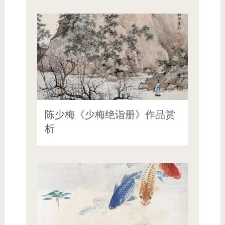
陈少梅《少梅绝诣册》作品赏
析