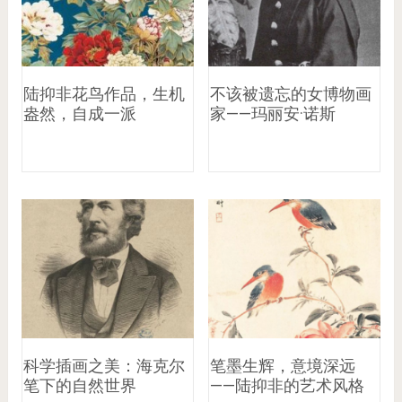
陆抑非花鸟作品，生机
不该被遗忘的女博物画
盎然，自成一派
家——玛丽安·诺斯
科学插画之美：海克尔
笔墨生辉，意境深远
笔下的自然世界
——陆抑非的艺术风格