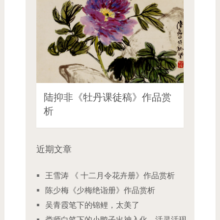
陆抑非《牡丹课徒稿》作品赏
析
近期文章
王雪涛 《 十二月令花卉册》作品赏析
陈少梅《少梅绝诣册》作品赏析
吴青霞笔下的锦鲤，太美了
娄师白笔下的小鸭子出神入化，活灵活现