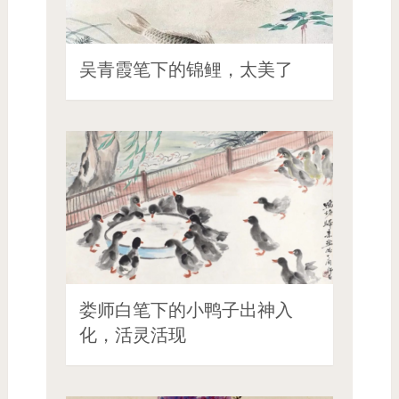
吴青霞笔下的锦鲤，太美了
娄师白笔下的小鸭子出神入
化，活灵活现