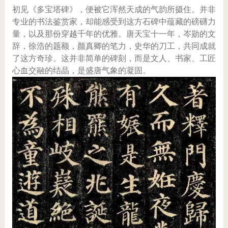
初见《多宝塔碑》，便被它浑然天成的气韵所摄住。并非
专业的书法鉴赏家，却能感受到这方石碑中蕴藏的磅礴力
量，以及那份穿越千年的优雅。唐天宝十一年，岑勋的文
辞，徐浩的题额，颜真卿的笔力，史华的刀工，共同成就
了这方奇珍。这并非简单的碑刻，而是文人、书家、工匠
心血交融的结晶，是盛唐气象的凝固。