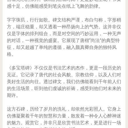
感十足，仿佛能感受到笔尖在纸上飞舞的韵律。
字字珠玑，行行如歌。碑文结构严谨，布白匀称，字形稍
方，端庄稳重，却又透着一种昂扬向上的气势。这并非仅
仅是字体的排列组合，而是对空间的巧妙运用，一种无声
的对话，一种视觉的盛宴。它展现了唐楷“尚法”的典型特
征，却又超越了单纯的遵循，融入颜真卿自身的独特风
格。
《多宝塔碑》不仅仅是书法艺术的杰作，更是一段历史的
见证。它记录了唐代的社会风貌、宗教信仰，以及人们对
美好生活的向往。透过碑文，我们仿佛能看到千年前人们
的生活场景，听到他们虔诚的祈祷，感受到他们对未来的
期许。
这方石碑，历经了岁月的洗礼，却依然光彩照人。它身上
仿佛凝聚着千年的智慧和力量，散发着一种令人心醉神迷
的魅力。观赏它，并非只是欣赏书法艺术，更是进行一场