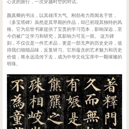
心灵的旅行，一次穿越时空的对话。
颜真卿的书法，以其雄浑大气、刚劲有力而闻名于世，
《多宝塔碑》虽然是其早期的作品，却已初现其独特的风
格。它为后世书家提供了宝贵的学习范本，影响深远，至
今仍被广泛学习和研究，其影响力可见一斑。 这方碑
刻，不仅仅是一件艺术品，更是一部无声的历史史诗，值
得我们细细品味，反复研习。它所蕴含的艺术魅力和历史
价值，将永远流传下去，成为中华文化宝库中一颗璀璨的
明珠。