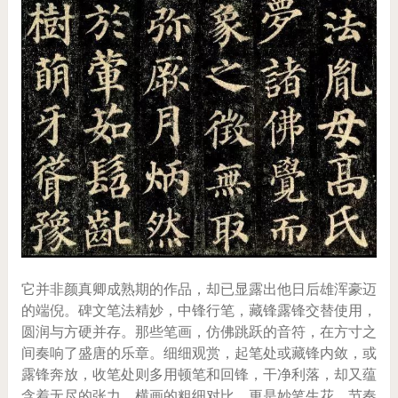
它并非颜真卿成熟期的作品，却已显露出他日后雄浑豪迈
的端倪。碑文笔法精妙，中锋行笔，藏锋露锋交替使用，
圆润与方硬并存。那些笔画，仿佛跳跃的音符，在方寸之
间奏响了盛唐的乐章。细细观赏，起笔处或藏锋内敛，或
露锋奔放，收笔处则多用顿笔和回锋，干净利落，却又蕴
含着无尽的张力。横画的粗细对比，更是妙笔生花，节奏