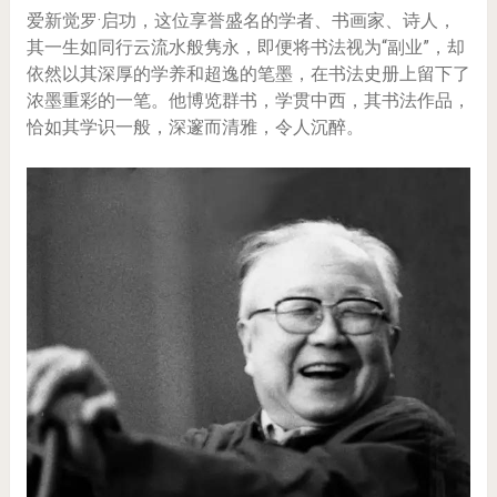
爱新觉罗·启功，这位享誉盛名的学者、书画家、诗人，
其一生如同行云流水般隽永，即便将书法视为“副业”，却
依然以其深厚的学养和超逸的笔墨，在书法史册上留下了
浓墨重彩的一笔。他博览群书，学贯中西，其书法作品，
恰如其学识一般，深邃而清雅，令人沉醉。