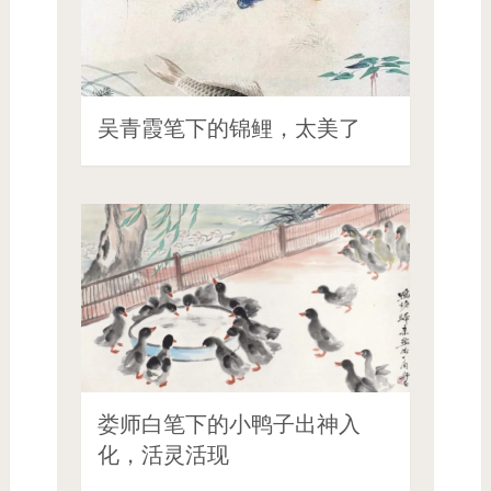
吴青霞笔下的锦鲤，太美了
娄师白笔下的小鸭子出神入
化，活灵活现