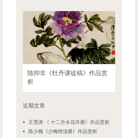
陆抑非《牡丹课徒稿》作品赏
析
近期文章
王雪涛 《 十二月令花卉册》作品赏析
陈少梅《少梅绝诣册》作品赏析