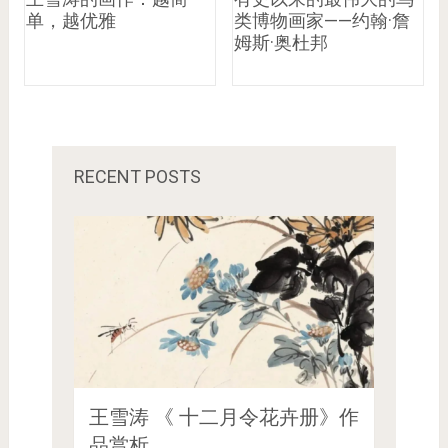
单，越优雅
类博物画家——约翰·詹
姆斯·奥杜邦
RECENT POSTS
王雪涛 《 十二月令花卉册》作
品赏析