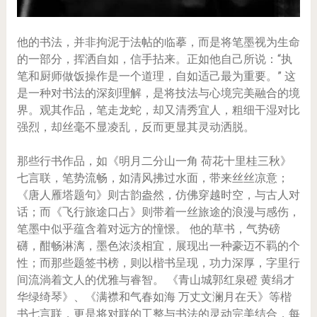
他的书法，并非拘泥于法帖的临摹，而是将笔墨视为生命
的一部分，挥洒自如，信手拈来。正如他自己所说：“执
笔和厨师做饭操作是一个道理，自如适己最为重要。” 这
是一种对书法的深刻理解，是将技法与心境完美融合的境
界。观其作品，笔走龙蛇，却又清秀宜人，粗细干湿对比
强烈，却丝毫不显凌乱，反而更显其灵动洒脱。
那些行书作品，如《明月二分山一角 荷花十里桂三秋》
七言联，笔势流畅，如清风拂过水面，带来丝丝凉意；
《唐人雁塔题句》则古韵盎然，仿佛穿越时空，与古人对
话；而《飞行旅途口占》则带着一丝旅途的浪漫与感伤，
笔墨中似乎蕴含着对远方的憧憬。 他的草书，气势磅
礴，酣畅淋漓，墨色浓淡相宜，展现出一种豪迈不羁的个
性；而那些题签书榜，则以楷书呈现，功力深厚，字里行
间流淌着文人的优雅与睿智。 《青山城郭红泉磴 黄绢才
华绿绮琴》、《满襟和气春如海 万丈文澜月在天》等楷
书七言联，更是将对联的工整与书法的灵动完美结合，每