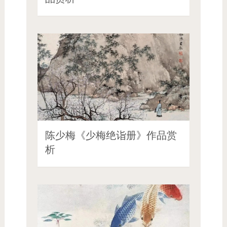
陈少梅《少梅绝诣册》作品赏
析