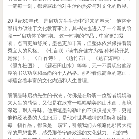
一笔每一划，都透露出他对生活的热爱与对文化的敬畏。
20世纪80年代，是启功先生生命中“迟来的春天”。他将全
部精力倾注于文化教育事业，其书法也进入了一个新的阶
段——“启功体”的时期。 这一时期的作品，中宫更加紧
凑，点画更加舒展，墨色更加丰富，但整体依然保持着清
秀宜人的风格。 《七言联（读书身健方为福 种树花开总
是缘）》、《自 作诗》、《题竹石》、《题石涛画》、
《题九松图》、《题石田山水》等等，无一不展现出他深
厚的书法功底和高尚的个人品格。那些看似简单的笔画，
却蕴含着丰富的文化内涵和人生哲理。
细细品味启功先生的书法，仿佛是在聆听一位智者娓娓道
来人生的感悟，又似是在欣赏一幅幅精美的山水画，意境
深远，耐人寻味。他用笔墨勾勒出的不仅仅是文字，更是
他饱经沧桑的人生阅历，是他对世界独特的理解和感悟。
每一幅作品，都像是一扇窗，引领我们去领略他那博大精
深的思想世界，感受那份宁静致远的文化魅力。 他的书