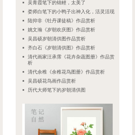
吴青霞笔下的锦鲤，太美了
娄师白笔下的小鸭子出神入化，活灵活现
陆抑非《牡丹课徒稿》作品赏析
姚文瀚《岁朝欢庆图》作品赏析
吴昌硕岁朝清供图作品赏析
齐白石《岁朝清供图》作品赏析
清代画家汪承霈《花卉杂蔬图册》作品赏
析
清代余稚《余稚花鸟图册》作品赏析
吴昌硕花鸟画作品赏析
历代大师笔下的岁朝清供图