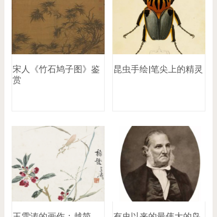
宋人《竹石鸠子图》鉴
昆虫手绘|笔尖上的精灵
赏
王雪涛的画作：越简
有史以来的最伟大的鸟