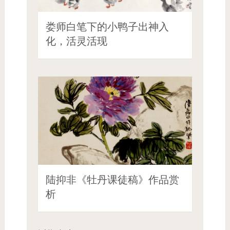
娄师白笔下的小鸭子出神入
化，活灵活现
陆抑非《牡丹课徒稿》作品赏
析