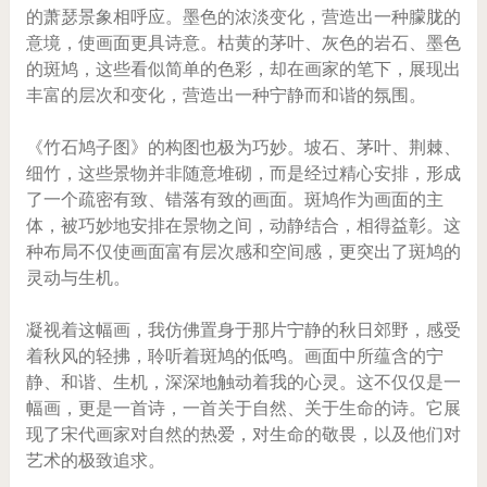
的萧瑟景象相呼应。墨色的浓淡变化，营造出一种朦胧的
意境，使画面更具诗意。枯黄的茅叶、灰色的岩石、墨色
的斑鸠，这些看似简单的色彩，却在画家的笔下，展现出
丰富的层次和变化，营造出一种宁静而和谐的氛围。
《竹石鸠子图》的构图也极为巧妙。坡石、茅叶、荆棘、
细竹，这些景物并非随意堆砌，而是经过精心安排，形成
了一个疏密有致、错落有致的画面。斑鸠作为画面的主
体，被巧妙地安排在景物之间，动静结合，相得益彰。这
种布局不仅使画面富有层次感和空间感，更突出了斑鸠的
灵动与生机。
凝视着这幅画，我仿佛置身于那片宁静的秋日郊野，感受
着秋风的轻拂，聆听着斑鸠的低鸣。画面中所蕴含的宁
静、和谐、生机，深深地触动着我的心灵。这不仅仅是一
幅画，更是一首诗，一首关于自然、关于生命的诗。它展
现了宋代画家对自然的热爱，对生命的敬畏，以及他们对
艺术的极致追求。