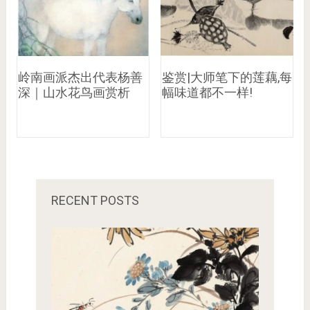
岭南画派杰出代表杨善
鉴赏|大师笔下的莲藕,每
深｜山水花鸟画赏析
幅味道都不一样!
RECENT POSTS