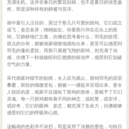
充满生机。这并非春日的繁花似锦，也不是夏日的绿意盎
然，而是深秋特有的静谧与安详。
画中最引人注目的，莫过于那几只可爱的斑鸠。它们或立
或飞，姿态各异，栩栩如生。你看那只停在石头上的斑
鸠，它静静地伫立着，仿佛在思考着什么，羽毛的纹理、
斑点的分布，都被画家细致地描绘出来，甚至可以感受到
羽毛的蓬松柔软。而那只展翅飞翔的斑鸠，则充满了动
感，仿佛下一秒就能听到它翅膀的鼓动声，感受到它划破
空气的力量。
宋代画家对细节的刻画，令人叹为观止。斑鸠羽毛的层层
叠覆，斑纹的细微变化，都被一一捕捉并呈现出来。更令
人惊叹的是，画家不仅描绘了斑鸠的形体，更赋予了它们
灵魂。每一只斑鸠都有着不同的神态，或机警，或安详，
或好奇，它们的眼神、姿态，都充满了生命力，仿佛能够
感受到它们的呼吸和心跳。
这幅画的色彩并不浓烈，而是采用了淡雅的墨色，与秋日