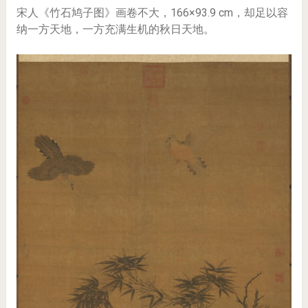
宋人《竹石鸠子图》画卷不大，166×93.9 cm，却足以容
纳一方天地，一方充满生机的秋日天地。