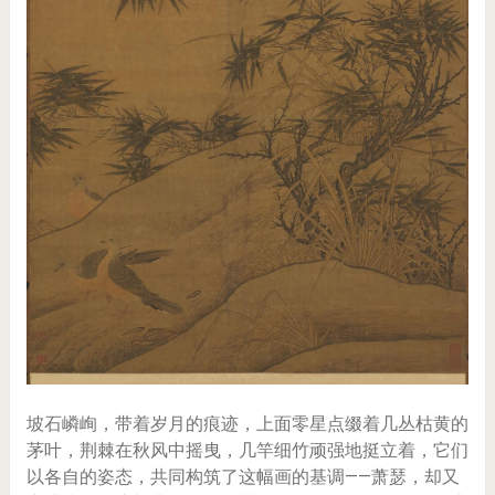
坡石嶙峋，带着岁月的痕迹，上面零星点缀着几丛枯黄的
茅叶，荆棘在秋风中摇曳，几竿细竹顽强地挺立着，它们
以各自的姿态，共同构筑了这幅画的基调——萧瑟，却又