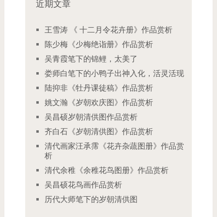
近期文章
王雪涛 《 十二月令花卉册》作品赏析
陈少梅《少梅绝诣册》作品赏析
吴青霞笔下的锦鲤，太美了
娄师白笔下的小鸭子出神入化，活灵活现
陆抑非《牡丹课徒稿》作品赏析
姚文瀚《岁朝欢庆图》作品赏析
吴昌硕岁朝清供图作品赏析
齐白石《岁朝清供图》作品赏析
清代画家汪承霈《花卉杂蔬图册》作品赏
析
清代余稚《余稚花鸟图册》作品赏析
吴昌硕花鸟画作品赏析
历代大师笔下的岁朝清供图