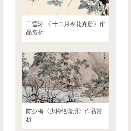
王雪涛 《 十二月令花卉册》作
品赏析
陈少梅《少梅绝诣册》作品赏
析