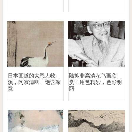
日本画道的大恩人牧
陆抑非高清花鸟画欣
溪，闲寂清幽、饱含深
赏：用色精妙，色彩明
意
丽