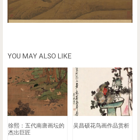
YOU MAY ALSO LIKE
徐熙：五代南唐画坛的
吴昌硕花鸟画作品赏析
杰出巨匠