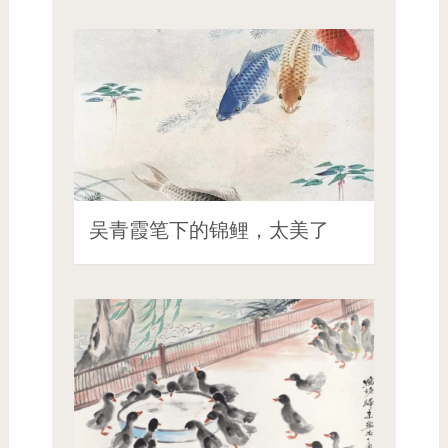
吴青霞笔下的锦鲤，太美了