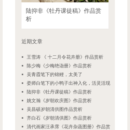
陆抑非《牡丹课徒稿》作品赏
析
近期文章
王雪涛 《 十二月令花卉册》作品赏析
陈少梅《少梅绝诣册》作品赏析
吴青霞笔下的锦鲤，太美了
娄师白笔下的小鸭子出神入化，活灵活现
陆抑非《牡丹课徒稿》作品赏析
姚文瀚《岁朝欢庆图》作品赏析
吴昌硕岁朝清供图作品赏析
齐白石《岁朝清供图》作品赏析
清代画家汪承霈《花卉杂蔬图册》作品赏