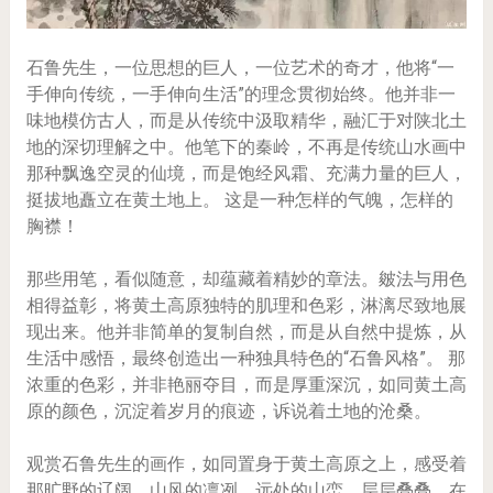
石鲁先生，一位思想的巨人，一位艺术的奇才，他将“一
手伸向传统，一手伸向生活”的理念贯彻始终。他并非一
味地模仿古人，而是从传统中汲取精华，融汇于对陕北土
地的深切理解之中。他笔下的秦岭，不再是传统山水画中
那种飘逸空灵的仙境，而是饱经风霜、充满力量的巨人，
挺拔地矗立在黄土地上。 这是一种怎样的气魄，怎样的
胸襟！
那些用笔，看似随意，却蕴藏着精妙的章法。皴法与用色
相得益彰，将黄土高原独特的肌理和色彩，淋漓尽致地展
现出来。他并非简单的复制自然，而是从自然中提炼，从
生活中感悟，最终创造出一种独具特色的“石鲁风格”。 那
浓重的色彩，并非艳丽夺目，而是厚重深沉，如同黄土高
原的颜色，沉淀着岁月的痕迹，诉说着土地的沧桑。
观赏石鲁先生的画作，如同置身于黄土高原之上，感受着
那旷野的辽阔，山风的凛冽。远处的山峦，层层叠叠，在