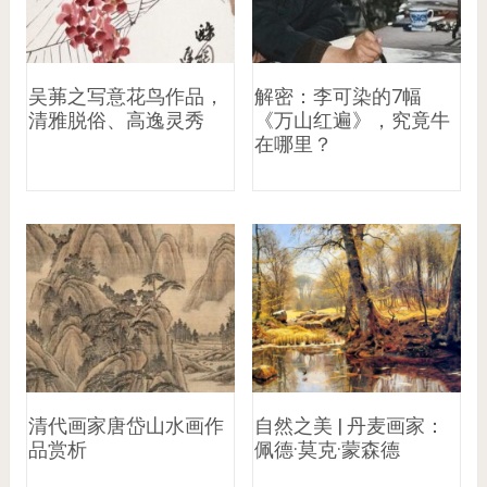
吴茀之写意花鸟作品，
解密：李可染的7幅
清雅脱俗、高逸灵秀
《万山红遍》，究竟牛
在哪里？
清代画家唐岱山水画作
自然之美 | 丹麦画家：
品赏析
佩德·莫克·蒙森德