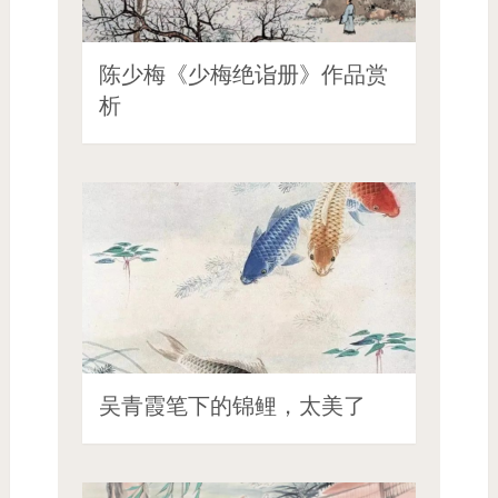
陈少梅《少梅绝诣册》作品赏
析
吴青霞笔下的锦鲤，太美了