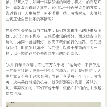
袖。那些文字，如同一幅幅静谧的画卷，将人生的喜怒哀
乐、悲欢离合都融入其中。它们以一种近乎诗意的方式，
告诉我们：人生短暂，何不洒脱一些，珍惜时光，去做那
些真正让自己快乐的事情呢?
在现代社会的喧嚣与忙碌中，我们常常被生活的琐事所困
扰，忘记了停下脚步，去感受生活的美好。而这些古老的
诗句，如同一盏盏明灯，照亮了我们前行的道路。它们提
醒我们，即使岁月如梭，我们也可以像千年前的古人一
样，以一颗豁达的心去面对生活的起起落落。
“人生百年常在醉，不过三万六千场。”这句诗，不仅仅是
一句豪言壮语，更是一种生活的态度。它让我们明白，人
生的意义不在于追求名利，而在于享受每一个当下，珍惜
每一次与美好相遇的机会。就像那邢窑的梅瓶、苏轼的
词、辛弃疾的句，它们穿越千年，依然在我们的心中激起
层层涟漪。