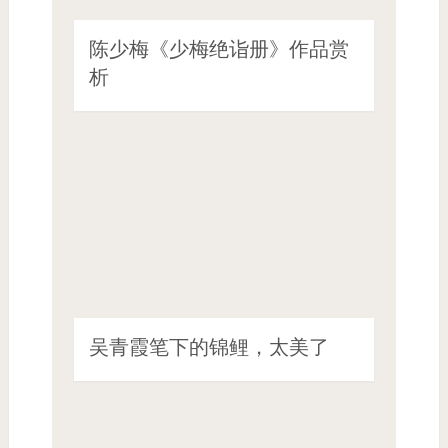
陈少梅《少梅绝诣册》作品赏
析
吴青霞笔下的锦鲤，太美了