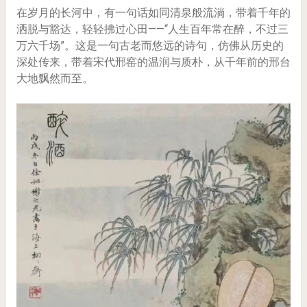
在岁月的长河中，有一句话如同清泉般流淌，带着千年的
洒脱与豁达，轻轻拂过心田——“人生百年常在醉，不过三
万六千场”。这是一句古老而悠远的诗句，仿佛从历史的
深处传来，带着宋代邢窑的温润与质朴，从千年前的邢台
大地飘然而至。