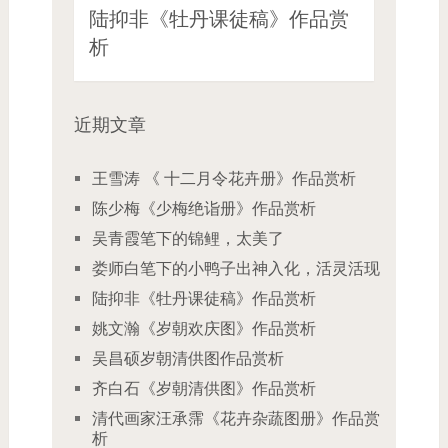
陆抑非《牡丹课徒稿》作品赏
析
近期文章
王雪涛 《 十二月令花卉册》作品赏析
陈少梅《少梅绝诣册》作品赏析
吴青霞笔下的锦鲤，太美了
娄师白笔下的小鸭子出神入化，活灵活现
陆抑非《牡丹课徒稿》作品赏析
姚文瀚《岁朝欢庆图》作品赏析
吴昌硕岁朝清供图作品赏析
齐白石《岁朝清供图》作品赏析
清代画家汪承霈《花卉杂蔬图册》作品赏
析