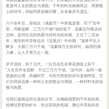
更是对人生的豁达与洒脱。千年的时光匆匆而过，而那瓶
上的诗句，却如同星辰般闪耀，从未被岁月遗忘。
六十余年后，苏轼在《满庭芳》中挥毫泼墨，写下“百年
里，浑教是醉，三万六千场!”他的笔下，是豪迈与豁达的
交响，是对生活的热爱与对时光的珍视。又过了二百余
年，南宋的辛弃疾也在《浣溪沙》中吟哦：“漫将平生入
醉乡，大都三万六千场。”这豪情万丈的词句，如同烈酒
入喉，让人不禁为之一振。
岁月流转，到了元代，一位无名氏在青花酒壶上刻下：
“人生百年全是醉，不过三万六千场。”这句诗，如同一曲
悠扬的古调，跨越时空，与宋代邢窑的诗句遥相呼应。它
们共同诉说着一种对人生的豁达与洒脱，一种对时光的珍
视与热爱。
当我们凝视这些古老的文字，仿佛能感受到千年前的风，
轻拂过邢窑的炉火，吹过苏轼的笔端，拂过辛弃疾的衣