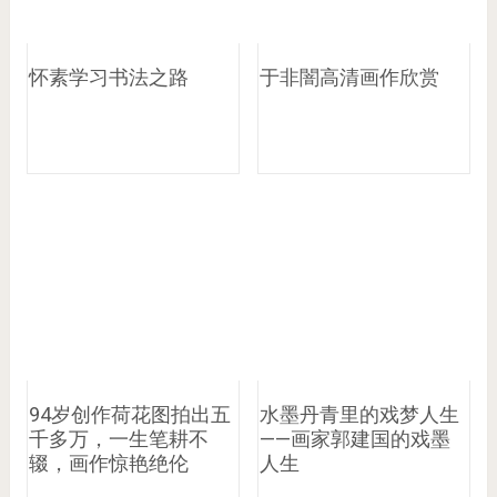
怀素学习书法之路
于非闇高清画作欣赏
94岁创作荷花图拍出五
水墨丹青里的戏梦人生
千多万，一生笔耕不
——画家郭建国的戏墨
辍，画作惊艳绝伦
人生