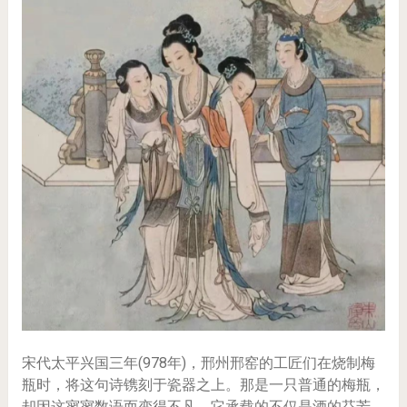
宋代太平兴国三年(978年)，邢州邢窑的工匠们在烧制梅
瓶时，将这句诗镌刻于瓷器之上。那是一只普通的梅瓶，
却因这寥寥数语而变得不凡。它承载的不仅是酒的芬芳，