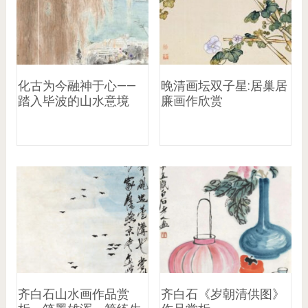
化古为今融神于心——
晚清画坛双子星:居巢居
踏入毕波的山水意境
廉画作欣赏
齐白石山水画作品赏
齐白石《岁朝清供图》