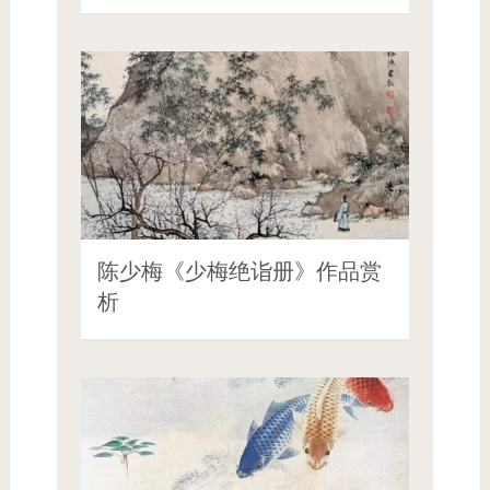
陈少梅《少梅绝诣册》作品赏
析