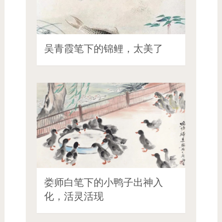
吴青霞笔下的锦鲤，太美了
娄师白笔下的小鸭子出神入
化，活灵活现