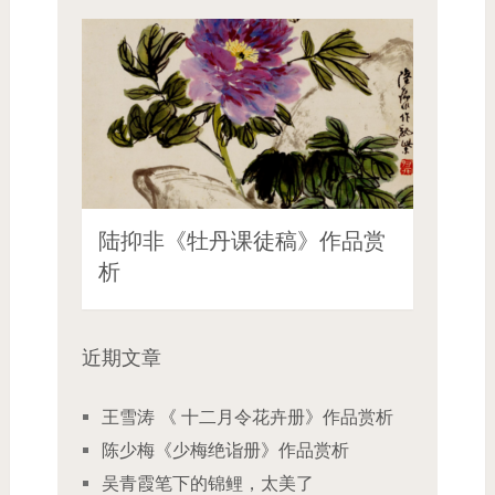
陆抑非《牡丹课徒稿》作品赏
析
近期文章
王雪涛 《 十二月令花卉册》作品赏析
陈少梅《少梅绝诣册》作品赏析
吴青霞笔下的锦鲤，太美了