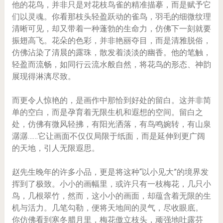
他的花鸟，并非只是对花枝鸟雀的精准描摹，而是赋予它
们以灵魂。你看那枝头轻盈跃动的雀鸟，羽毛的细微纹理
清晰可见，却又带着一种蓬勃的生命力，仿佛下一刻就要
振翅高飞。花朵的色彩，并非艳丽夺目，而是清雅脱俗，
仿佛沾染了清晨的露珠，散发着淡淡的幽香。他的笔触，
轻盈而流畅，如同行云流水般自然，将花鸟的形态、神韵
展现得淋漓尽致。
而更令人惊艳的，是画作中那恰到好处的留白。这并非简
单的空白，而是孕育着无限生机和遐想的空间。留白之
处，仿佛有微风轻拂，有阳光洒落，有鸟鸣婉转，有山泉
潺潺……它让画面不仅仅局限于纸面，而是延伸到更广阔
的天地，引人无限遐思。
赵先生晚年的许多小品，更是将这种“以小见大”的境界发
挥到了极致。小小的画幅里，或许只有一枝梅花，几只小
鸟，几根翠竹，然而，这小小的画面，却蕴含着无限的生
机与活力。几笔勾勒，便将天地间的灵气，尽收眼底。
你仿佛看到寒冬腊月里，梅花傲立枝头，顽强地吐露芬