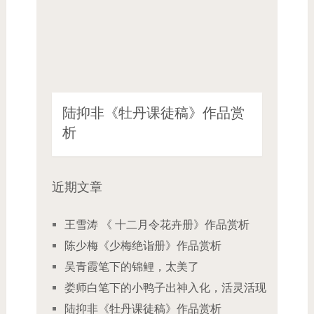
陆抑非《牡丹课徒稿》作品赏
析
近期文章
王雪涛 《 十二月令花卉册》作品赏析
陈少梅《少梅绝诣册》作品赏析
吴青霞笔下的锦鲤，太美了
娄师白笔下的小鸭子出神入化，活灵活现
陆抑非《牡丹课徒稿》作品赏析