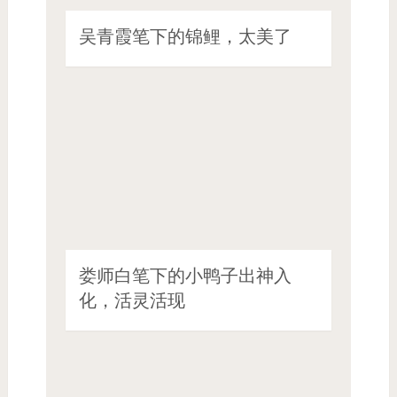
吴青霞笔下的锦鲤，太美了
娄师白笔下的小鸭子出神入
化，活灵活现