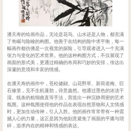
潘天寿的绘画作品，无论是花鸟、山水还是人物，都充满
了奇崛与险峻的构图。他善于在结构的险中求平衡，每一
幅画作都仿佛是一次视觉的探险，引导观者进入一个充满
张力与变化的艺术世界。他的这种构图方式，不仅展现了
画面的形式美，更通过精确的布局和巧妙的安排，传达出
深邃的意境和丰富的情感。
在潘天寿的画作中，苍松健翮、山花野草、新荷老梅、巨
石修篁，无不生机蓬勃，诗意盎然。他通过墨色的浓淡干
湿、线条的粗细曲直等手法，营造出一种沉静周密的艺术
氛围。这种氛围使得他的作品在表现自然景物和人文情感
时，更加生动传神，引人入胜。他的画作常常带有一种震
撼人心的力量，这正是因为他刻意避免了画面的平庸与琐
碎，追求内在的精神和情感的表达。