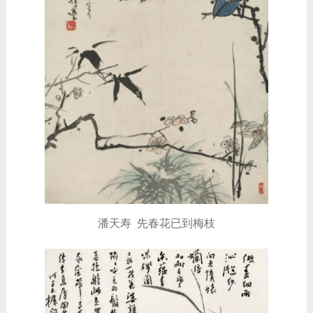
潘天寿 先春花已到梅枝