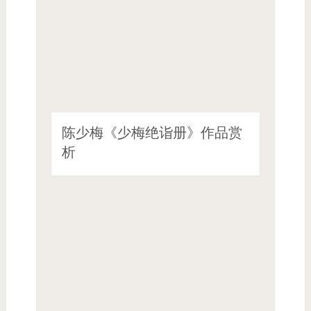
陈少梅《少梅绝诣册》作品赏
析