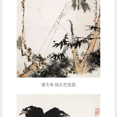
潘天寿 猫石芭蕉图