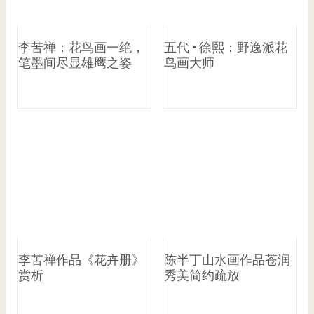
李苦禅：花鸟画一绝，
五代 • 徐熙：野逸派花
笔墨间尽显雄鹰之姿
鸟画大师
李苦禅作品《花卉册》
陈半丁山水画作品苍润
赏析
秀美简约疏放