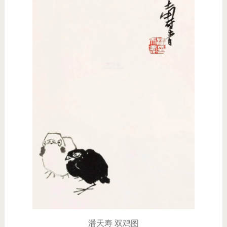
潘天寿 双鸡图