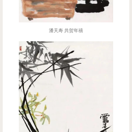
潘天寿 共贺年禧