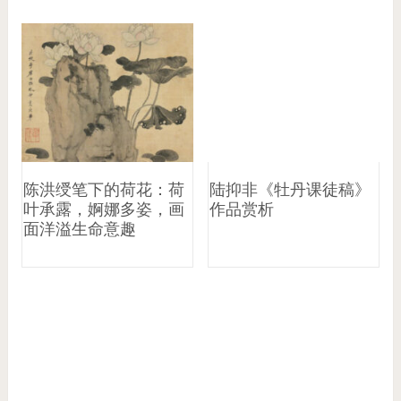
陈洪绶笔下的荷花：荷
陆抑非《牡丹课徒稿》
叶承露，婀娜多姿，画
作品赏析
面洋溢生命意趣