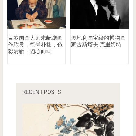
百岁国画大师朱屺瞻画
奥地利国宝级的博物画
作欣赏，笔墨朴拙，色
家古斯塔夫·克里姆特
彩清新，随心而画
RECENT POSTS