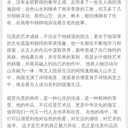
水，没有金碧辉煌的奢华之感，反而多了一份文人画的清
逸脱俗；设色山水则继承了南宋李唐的工致，却又多了几
分明丽灵动。那些山峦、流水、树木，都仿佛拥有了生
命，在画卷中静静地诉说着古老的故事。
仇英的艺术成就，不仅在于他精湛的技法，更在于他深厚
的文化底蕴和独特的审美情趣。他一生都在不断地学习和
探索，从古人的作品中汲取营养，最终形成了自己独特的
风格。他临摹古画，并非简单的复制，而是从中领悟艺术
的精髓，并将其融入到自己的创作中。 他将人物活动与
山水融为一体，将文人隐居生活的闲情逸致融入山水之
中，画面充满了诗情画意，使观者仿佛置身于诗情画意之
中，体会着古人淡泊名利的隐逸生活。
观赏仇英的画作，是一种心灵的洗涤，是一种精神的享
受。他的作品，不仅仅是艺术品，更是中华文化的瑰宝，
值得我们一代又一代人去传承和欣赏。 在他的画中，我
们可以感受到他对自然的热爱，对生活的感悟，对艺术的
追求。 这才是艺术的真正魅力所在，也正是仇英作品历