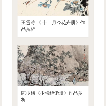
王雪涛 《 十二月令花卉册》作
品赏析
陈少梅《少梅绝诣册》作品赏
析