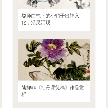
娄师白笔下的小鸭子出神入
化，活灵活现
陆抑非《牡丹课徒稿》作品赏
析