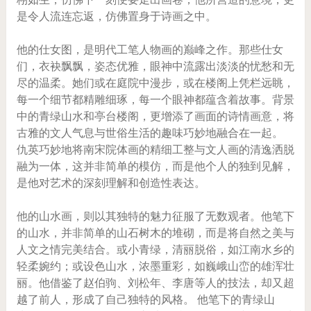
是令人流连忘返，仿佛置身于诗画之中。
他的仕女图，是明代工笔人物画的巅峰之作。那些仕女
们，衣袂飘飘，姿态优雅，眼神中流露出淡淡的忧愁和无
尽的温柔。她们或在庭院中漫步，或在楼阁上凭栏远眺，
每一个细节都精雕细琢，每一个眼神都蕴含着故事。背景
中的青绿山水和亭台楼阁，更增添了画面的诗情画意，将
古雅的文人气息与世俗生活的趣味巧妙地融合在一起。
仇英巧妙地将南宋院体画的精细工整与文人画的清逸洒脱
融为一体，这并非简单的模仿，而是他个人的独到见解，
是他对艺术的深刻理解和创造性表达。
他的山水画，则以其独特的魅力征服了无数观者。他笔下
的山水，并非简单的山石树木的堆砌，而是将自然之美与
人文之情完美结合。或小青绿，清丽脱俗，如江南水乡的
轻柔婉约；或设色山水，浓墨重彩，如巍峨山峦的雄浑壮
丽。他借鉴了赵伯驹、刘松年、李唐等人的技法，却又超
越了前人，形成了自己独特的风格。 他笔下的青绿山