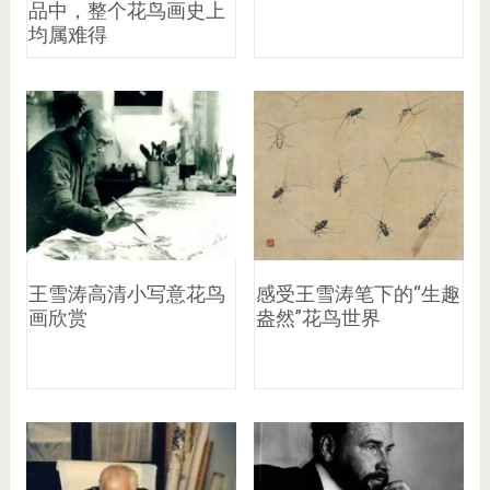
品中，整个花鸟画史上
均属难得
王雪涛高清小写意花鸟
感受王雪涛笔下的“生趣
画欣赏
盎然”花鸟世界