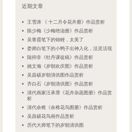
近期文章
王雪涛 《 十二月令花卉册》作品赏析
陈少梅《少梅绝诣册》作品赏析
吴青霞笔下的锦鲤，太美了
娄师白笔下的小鸭子出神入化，活灵活现
陆抑非《牡丹课徒稿》作品赏析
姚文瀚《岁朝欢庆图》作品赏析
吴昌硕岁朝清供图作品赏析
齐白石《岁朝清供图》作品赏析
清代画家汪承霈《花卉杂蔬图册》作品赏
析
清代余稚《余稚花鸟图册》作品赏析
吴昌硕花鸟画作品赏析
历代大师笔下的岁朝清供图