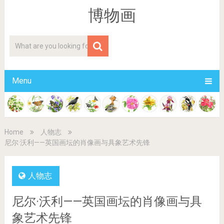
博物画
Menu
Home
人物志
尼尔·沃利——英国画坛的肖像画与具象艺术先锋
人物志
尼尔·沃利——英国画坛的肖像画与具
象艺术先锋