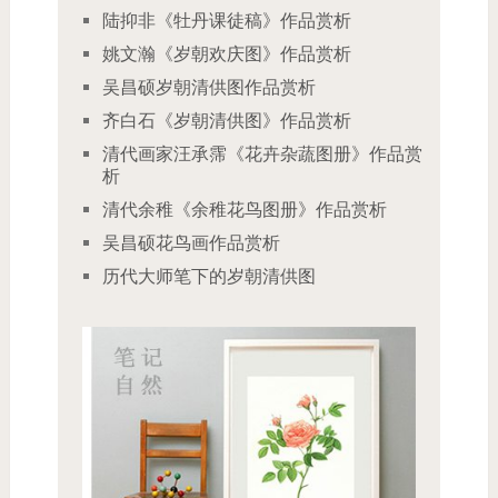
陆抑非《牡丹课徒稿》作品赏析
姚文瀚《岁朝欢庆图》作品赏析
吴昌硕岁朝清供图作品赏析
齐白石《岁朝清供图》作品赏析
清代画家汪承霈《花卉杂蔬图册》作品赏
析
清代余稚《余稚花鸟图册》作品赏析
吴昌硕花鸟画作品赏析
历代大师笔下的岁朝清供图