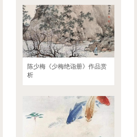
陈少梅《少梅绝诣册》作品赏
析