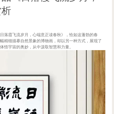
赏析
日落霞飞流岁月，心端意正读春秋》，恰如这蓬勃的春
幅精细描摹自然景象的博物画，却以另一种方式，展现了
体悟宇宙的奥妙，从中汲取智慧和力量。