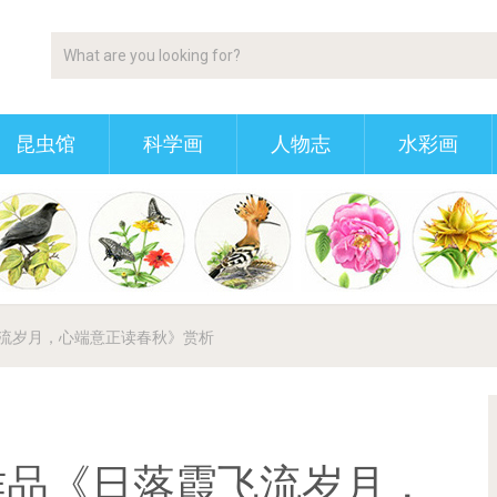
昆虫馆
科学画
人物志
水彩画
流岁月，心端意正读春秋》赏析
作品《日落霞飞流岁月，