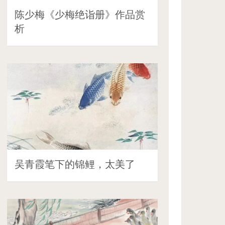
陈少梅《少梅绝诣册》作品赏
析
吴青霞笔下的锦鲤，太美了