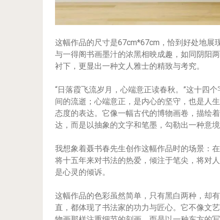
这幅作品的尺寸是67cm*67cm，恰到好处
与一得阁书画墨汁的浓黑相映成趣，如同阴阳两
衬下，更显出一种文人雅士的精致与考究。
“日落霞飞流岁月，心端意正读春秋。”这十四
间的流逝；心端意正，是内心的坚守，也是人生
态度的表达。它像一幅古代的博物画卷，描绘着
达，而是以抽象的文字和笔墨，勾勒出一种意境
我想象着聂书春先生创作这幅作品时的场景：在
将十五年来对书法的热爱，倾注于笔尖，将对人
是心灵的倾诉。
这幅作品的色彩虽然简单，只有黑白两种，却有
直，都体现了书法家的功力与匠心。它不像文艺
物画那样注重细节的刻画，而是以一种东方的写