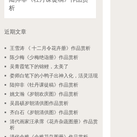
析
近期文章
王雪涛 《 十二月令花卉册》作品赏析
陈少梅《少梅绝诣册》作品赏析
吴青霞笔下的锦鲤，太美了
娄师白笔下的小鸭子出神入化，活灵活现
陆抑非《牡丹课徒稿》作品赏析
姚文瀚《岁朝欢庆图》作品赏析
吴昌硕岁朝清供图作品赏析
齐白石《岁朝清供图》作品赏析
清代画家汪承霈《花卉杂蔬图册》作品赏
析
清代余稚《余稚花鸟图册》作品赏析