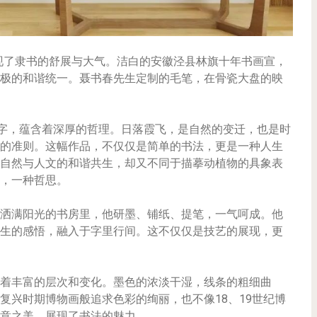
地展现了隶书的舒展与大气。洁白的安徽泾县林旗十年书画宣，
极的和谐统一。聂书春先生定制的毛笔，在骨瓷大盘的映
个字，蕴含着深厚的哲理。日落霞飞，是自然的变迁，也是时
的准则。这幅作品，不仅仅是简单的书法，更是一种人生
自然与人文的和谐共生，却又不同于描摹动植物的具象表
，一种哲思。
洒满阳光的书房里，他研墨、铺纸、提笔，一气呵成。他
生的感悟，融入于字里行间。这不仅仅是技艺的展现，更
着丰富的层次和变化。墨色的浓淡干湿，线条的粗细曲
复兴时期博物画般追求色彩的绚丽，也不像18、19世纪博
意之美，展现了书法的魅力。