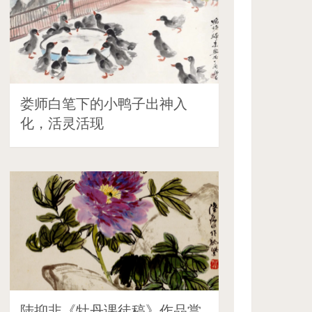
娄师白笔下的小鸭子出神入
化，活灵活现
陆抑非《牡丹课徒稿》作品赏