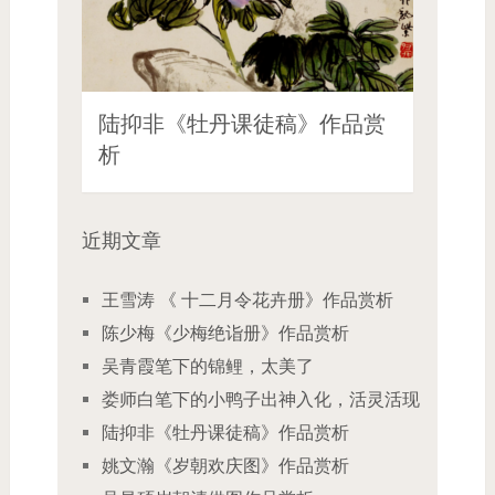
陆抑非《牡丹课徒稿》作品赏
析
近期文章
王雪涛 《 十二月令花卉册》作品赏析
陈少梅《少梅绝诣册》作品赏析
吴青霞笔下的锦鲤，太美了
娄师白笔下的小鸭子出神入化，活灵活现
陆抑非《牡丹课徒稿》作品赏析
姚文瀚《岁朝欢庆图》作品赏析