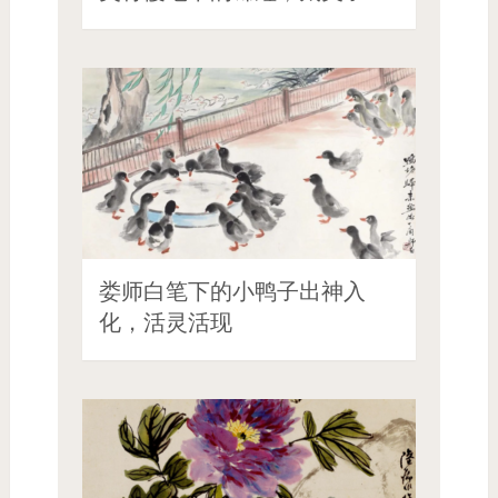
娄师白笔下的小鸭子出神入
化，活灵活现