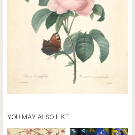
YOU MAY ALSO LIKE