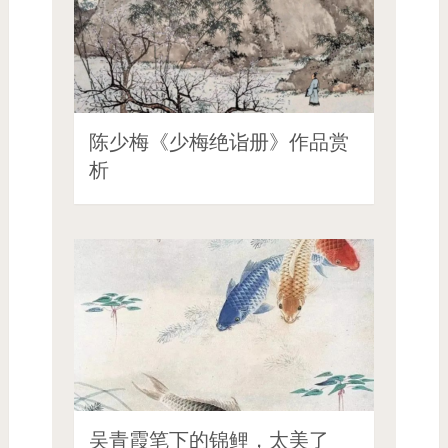
陈少梅《少梅绝诣册》作品赏
析
吴青霞笔下的锦鲤，太美了