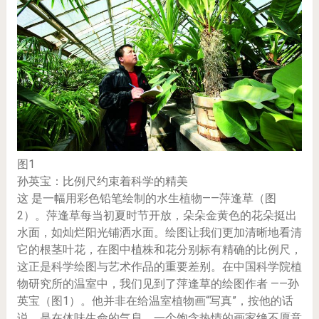
图1
孙英宝：比例尺约束着科学的精美
这 是一幅用彩色铅笔绘制的水生植物——萍逢草（图
2）。萍逢草每当初夏时节开放，朵朵金黄色的花朵挺出
水面，如灿烂阳光铺洒水面。绘图让我们更加清晰地看清
它的根茎叶花，在图中植株和花分别标有精确的比例尺，
这正是科学绘图与艺术作品的重要差别。在中国科学院植
物研究所的温室中，我们见到了萍逢草的绘图作者 ——孙
英宝（图1）。他并非在给温室植物画“写真”，按他的话
说，是在体味生命的气息。一个饱含热情的画家绝不愿意