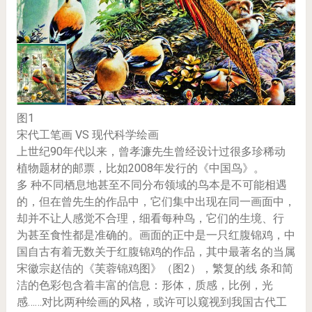
图1
宋代工笔画 VS 现代科学绘画
上世纪90年代以来，曾孝濂先生曾经设计过很多珍稀动
植物题材的邮票，比如2008年发行的《中国鸟》。
多 种不同栖息地甚至不同分布领域的鸟本是不可能相遇
的，但在曾先生的作品中，它们集中出现在同一画面中，
却并不让人感觉不合理，细看每种鸟，它们的生境、行
为甚至食性都是准确的。画面的正中是一只红腹锦鸡，中
国自古有着无数关于红腹锦鸡的作品，其中最著名的当属
宋徽宗赵佶的《芙蓉锦鸡图》（图2），繁复的线 条和简
洁的色彩包含着丰富的信息：形体，质感，比例，光
感……对比两种绘画的风格，或许可以窥视到我国古代工