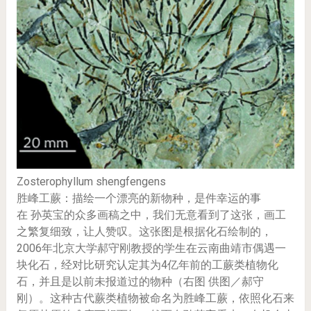
Zosterophyllum shengfengens
胜峰工蕨：描绘一个漂亮的新物种，是件幸运的事
在 孙英宝的众多画稿之中，我们无意看到了这张，画工
之繁复细致，让人赞叹。这张图是根据化石绘制的，
2006年北京大学郝守刚教授的学生在云南曲靖市偶遇一
块化石，经对比研究认定其为4亿年前的工蕨类植物化
石，并且是以前未报道过的物种（右图 供图／郝守
刚）。这种古代蕨类植物被命名为胜峰工蕨，依照化石来