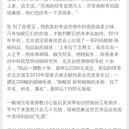
上多。店主说：“买画的经常是西方人，尽管画框带回国
很麻烦，他们也经常一下买很多。”
告 别了孙英宝，我愈发好奇这些画作到底能值多少钱，
只有知晓它们的价值，才能判断它的未来会如何。2013
年年初，北京德宝迎春拍卖会上出现了一系列动植物 画
稿拍品。拍品如此描述：“上有拉丁文释文，虽非出自一
人之手，然绘画精细、颇为写实、栩栩如生……绘画者来
自中科院昆明动物研究所、北京自然博物馆等处 十余
人……”拍品一摞数十张，最终以2200元成交。类似的情景
在北京德宝2010年迎春古籍文献拍卖会也曾发生过，一
摞近200幅的植物绘画，“每幅皆 标明植物的名称、拉丁
学名、科名、属名”，最终以11000元落槌。
一幅倾注绘画师数日心血以及深厚知识经验的工笔画作，
平均下来竟然只合几十元钱，很难想象这些艺术品在拍卖
中竟得到如此“礼遇”。