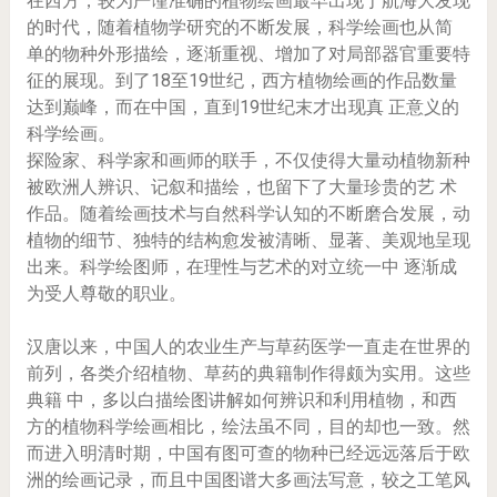
在西方，较为严谨准确的植物绘画最早出现于航海大发现
的时代，随着植物学研究的不断发展，科学绘画也从简
单的物种外形描绘，逐渐重视、增加了对局部器官重要特
征的展现。到了18至19世纪，西方植物绘画的作品数量
达到巅峰，而在中国，直到19世纪末才出现真 正意义的
科学绘画。
探险家、科学家和画师的联手，不仅使得大量动植物新种
被欧洲人辨识、记叙和描绘，也留下了大量珍贵的艺 术
作品。随着绘画技术与自然科学认知的不断磨合发展，动
植物的细节、独特的结构愈发被清晰、显著、美观地呈现
出来。科学绘图师，在理性与艺术的对立统一中 逐渐成
为受人尊敬的职业。
汉唐以来，中国人的农业生产与草药医学一直走在世界的
前列，各类介绍植物、草药的典籍制作得颇为实用。这些
典籍 中，多以白描绘图讲解如何辨识和利用植物，和西
方的植物科学绘画相比，绘法虽不同，目的却也一致。然
而进入明清时期，中国有图可查的物种已经远远落后于欧
洲的绘画记录，而且中国图谱大多画法写意，较之工笔风