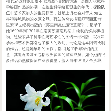
相 比起这样以旧绘本“搓堆价”拍卖的境遇，是西方收藏科
学绘画作品的热潮。在催生科学绘画诞生的年代，探险队
伍中艺术家加入的重要原因，就是上流社会对于未 知世
界和异域风物的收藏之风。荷兰传奇女插画师玛丽亚·梅
里安18世纪初出版的《苏里南昆虫变态图谱》，记录了
她1699年到1701年在南美苏里南观察 并绘制的蝶类和植
物。这些兼具了科学性与艺术性的图谱一经出版，就在科
学界和艺术界都引起了极大的轰动。无论是这本图谱绘制
的作品，还是她早期的画作，都 引起了收藏家们的注
意，其追逐者甚至包括欧洲多国的皇室成员。如今她的很
多作品仍然被保留在圣彼得堡，盖因当年彼得大帝所藏。