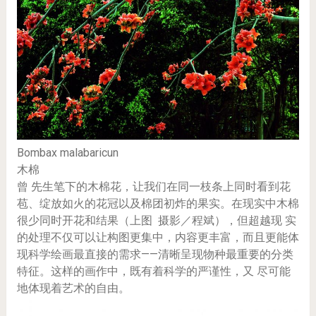
Bombax malabaricun
木棉
曾 先生笔下的木棉花，让我们在同一枝条上同时看到花
苞、绽放如火的花冠以及棉团初炸的果实。在现实中木棉
很少同时开花和结果（上图 摄影／程斌），但超越现 实
的处理不仅可以让构图更集中，内容更丰富，而且更能体
现科学绘画最直接的需求——清晰呈现物种最重要的分类
特征。这样的画作中，既有着科学的严谨性，又 尽可能
地体现着艺术的自由。