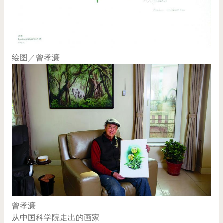
绘图／曾孝濂
曾孝濂
从中国科学院走出的画家