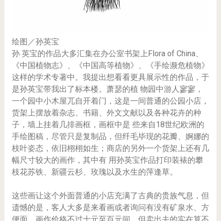
绘图／孙英宝
孙 英宝的作品大多汇集在办公室书架上Flora of China、
《中国植物志》、《中国高等植物》、《手绘濒危植物》
这样的学术专著中。我提出想看看更具展示性的作品，于
是孙英宝带我出了标本楼。萧瑟的植 物园中游人寥寥，
一个园中小木屋兀自开着门，这是一间普通的公园小店，
货架上摆放着杂志、书籍、外文文献以及各种花卉的种
子，墙上挂着几排画框，画框中是 些来自18世纪欧洲的
手绘图稿，尽管只是复制品，但纤毛毕现的花瓣、婀娜的
枝叶姿态，依旧栩栩如生；商店的另外一个货架上还有几
幅尺寸较大的画作，其中有 用孙英宝作品打印装裱的攀
枝花苏铁、新疆云杉、玫瑰以及水生的萍逢草。
这些画让这个外面普通的小店充满了古典的贵族气息，但
遗憾的是，客人大多是来看画或者询问有没有矿泉水、方
便面，画作价格不过十元至百元间，但卖出去的实在算不