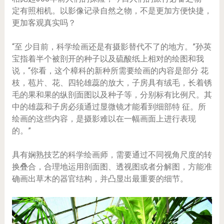
定有照相机。以影像记录自然之物，不是更加方便快捷，
更加客观真实吗？
“至 少目前，科学绘画还是有摄影替代不了的地方。”孙英
宝指着半个被剖开的种子以及硫酸纸上相对的绘图和我
说，“你看，这个樟科的新种所需要绘画的内容是部分 花
枝，苞片、花、四轮雄蕊的放大，子房具有绒毛，长着锈
毛的果和果的纵剖面图以及种子等，分别标有比例尺。其
中的雄蕊和子房必须通过显微镜才能看到细部特 征。所
绘画的这些内容，是摄影难以在一幅画面上进行表现
的。”
具有娴熟技艺的科学绘画师，需要通过不同视角尺度的转
换叠合，合理地运用剖面图、透视图或者分解图，方能准
确画出草木的器官结构，并凸显出最重要的细节。