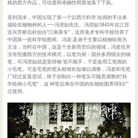
格的西方作品，可信度和准确性明显地落了下风。
直到清末，中国出现了第一个以西方科学 绘画的手法来
描绘生物物种的人——冯澄如先生。冯澄如1843年在江苏
宜兴芳桥后村创办“江南美专”，这所美术专科学校培养了
中国第一批科学绘图师。冯老 及弟子主要以植物绘画为
主业，当时在中国，这是个全新而空白的领域，冯老也并
没有照搬西方的技术模式，以笔为例：国外多用细尖的钢
笔，可冯澄如就是觉得钢 笔不顺手，于是改用工笔画的
小毛笔。可是毛笔的笔头粗细长短难以调整，冯老和毛笔
厂经过反复尝试，终于创制出一种笔头可随意调整的“科
学绘画小毛笔”，这 种笔后来在中国的生物绘图界得到广
泛使用。