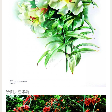
绘图／曾孝濂