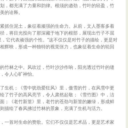
划，都充满了力量和韵律。根须的遒劲，竹叶的轻盈，竹
美的诠释。
紧抓住泥土，象征着顽强的生命力。从前，文人墨客多着
径，将目光投向了那深藏于地下的根部，展现出竹子不屈
里，它代表顽强的个性。”这不仅仅是对竹子的描绘，更是对
相辉映，形成一种独特的视觉张力，也象征着生命的轮回
的竹林之中。风吹过，竹叶沙沙作响，阳光透过竹叶的缝
，令人心旷神怡。
了生机；《雪中犹劲爱狂风》里，傲雪的竹，在风雪中更
绘了竹子的高风亮节，令人肃然起敬；《雪竹图》中，洁
面；《老竹新篁》里，老竹的苍劲与新篁的嫩绿，形成鲜
则描绘了春风拂过竹林的景象，充满了生机与活力。
，一首对生命的赞歌。它们不仅仅是艺术品，更是艺术家