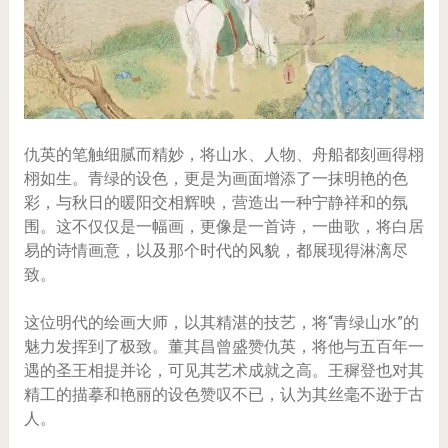
仇英的笔触细腻而精妙，将山水、人物、舟船都刻画得栩
栩如生。青绿的设色，更是为画面增添了一抹明艳的色
彩，与秋日的暖阳交相辉映，营造出一种宁静祥和的氛
围。这不仅仅是一幅画，更像是一首诗，一曲歌，将白居
易的诗情画意，以及那个时代的风貌，都展现得淋漓尽
致。
这位明代的绘画大师，以其精湛的技艺，将“青绿山水”的
魅力发挥到了极致。董其昌曾盛赞仇英，将他与五百年一
遇的圣王相提并论，可见其艺术成就之高。王穉登也对其
精工的描摹和艳丽的设色赞叹不已，认为其丝毫不逊于古
人。