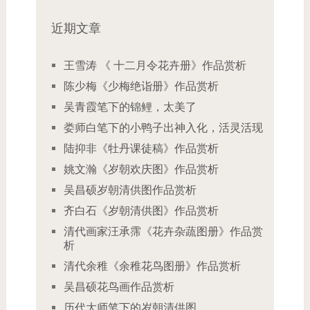
近期文章
王雪涛 《 十二月令花卉册》作品赏析
陈少梅《少梅绝诣册》作品赏析
吴青霞笔下的锦鲤，太美了
娄师白笔下的小鸭子出神入化，活灵活现
陆抑非《牡丹课徒稿》作品赏析
姚文瀚《岁朝欢庆图》作品赏析
吴昌硕岁朝清供图作品赏析
齐白石《岁朝清供图》作品赏析
清代画家汪承霈《花卉杂蔬图册》作品赏
析
清代余稚《余稚花鸟图册》作品赏析
吴昌硕花鸟画作品赏析
历代大师笔下的岁朝清供图