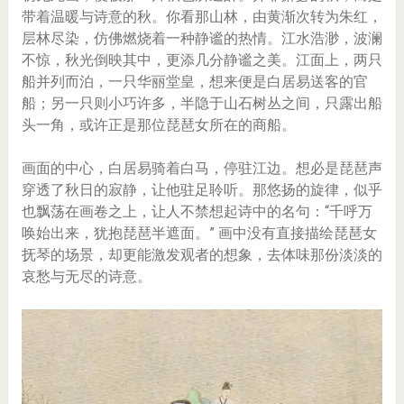
带着温暖与诗意的秋。你看那山林，由黄渐次转为朱红，
层林尽染，仿佛燃烧着一种静谧的热情。江水浩渺，波澜
不惊，秋光倒映其中，更添几分静谧之美。江面上，两只
船并列而泊，一只华丽堂皇，想来便是白居易送客的官
船；另一只则小巧许多，半隐于山石树丛之间，只露出船
头一角，或许正是那位琵琶女所在的商船。
画面的中心，白居易骑着白马，停驻江边。想必是琵琶声
穿透了秋日的寂静，让他驻足聆听。那悠扬的旋律，似乎
也飘荡在画卷之上，让人不禁想起诗中的名句：“千呼万
唤始出来，犹抱琵琶半遮面。” 画中没有直接描绘琵琶女
抚琴的场景，却更能激发观者的想象，去体味那份淡淡的
哀愁与无尽的诗意。