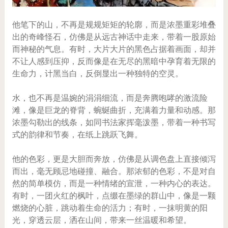
他笔下的山，不再是规规矩矩的轮廓，而是浓墨重彩堆叠
出的奇峰怪石，仿佛是从远古神话中走来，带着一股原始
而神秘的气息。有时，大片大片的黑色占据着画面，却并
不让人感到压抑，反而像是在无尽的黑暗中孕育着无限的
生命力，计黑当白，反倒显出一种独特的空灵。
水，也不再是温婉的涓涓细流，而是奔腾咆哮的激流险
滩，像是巨龙的脊背，蜿蜒曲折，充满着力量和动感。那
浓墨勾勒出的线条，如同书法家挥毫泼墨，带着一种书写
式的韵律和节奏，在纸上跳跃飞舞。
他的色彩，更是大胆而奔放，仿佛是从调色盘上直接倾泻
而出，毫无顾忌地碰撞、融合。那浓郁的色彩，不是对自
然的简单模仿，而是一种情绪的宣泄，一种内心的表达。
有时，一团火红的枫叶，点缀在墨绿的群山中，像是一颗
燃烧的心脏，跳动着生命的活力；有时，一抹明黄的阳
光，穿透云层，洒在山间，带来一丝温暖和希望。