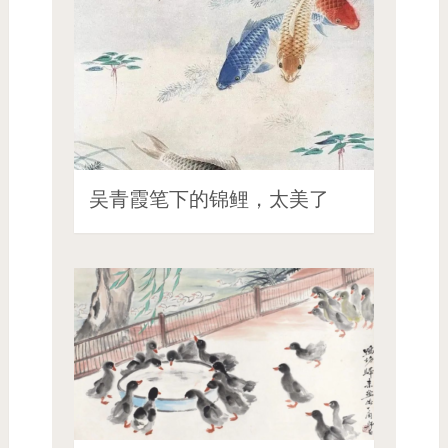
吴青霞笔下的锦鲤，太美了