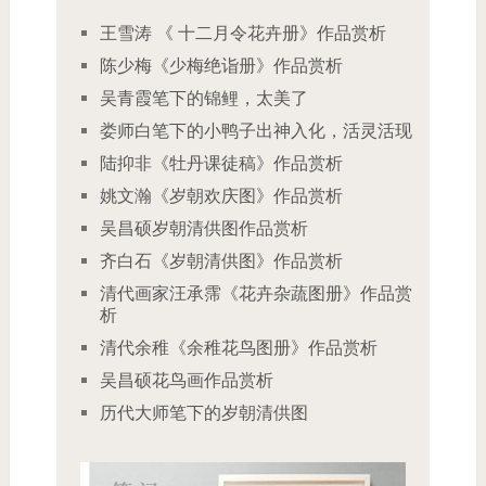
王雪涛 《 十二月令花卉册》作品赏析
陈少梅《少梅绝诣册》作品赏析
吴青霞笔下的锦鲤，太美了
娄师白笔下的小鸭子出神入化，活灵活现
陆抑非《牡丹课徒稿》作品赏析
姚文瀚《岁朝欢庆图》作品赏析
吴昌硕岁朝清供图作品赏析
齐白石《岁朝清供图》作品赏析
清代画家汪承霈《花卉杂蔬图册》作品赏
析
清代余稚《余稚花鸟图册》作品赏析
吴昌硕花鸟画作品赏析
历代大师笔下的岁朝清供图