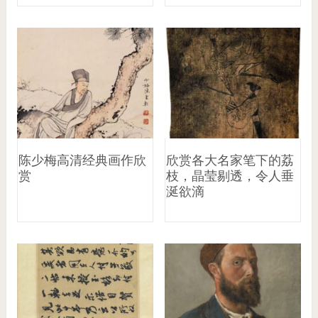
陈少梅高清经典画作欣
欣赏各大名家笔下的荔
赏
枝，晶莹剔透，令人垂
涎欲滴