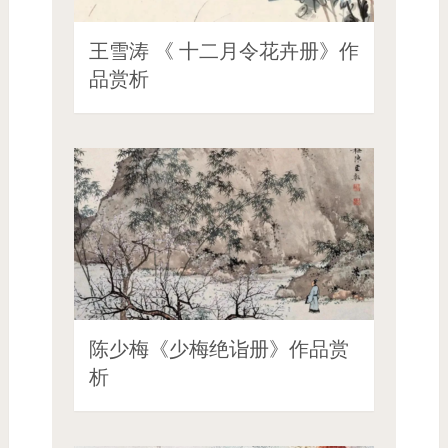
王雪涛 《 十二月令花卉册》作
品赏析
陈少梅《少梅绝诣册》作品赏
析