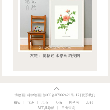
友链：
博物迷
水彩画
猫美图
博物画
| 科学绘画
|
陕ICP备07002421号-17
|
联系我们
植物
飞禽
昆虫
人物
科学画
水彩
AI工具导航
日出查询