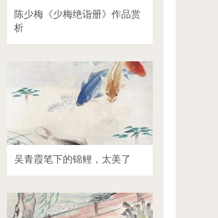
陈少梅《少梅绝诣册》作品赏
析
吴青霞笔下的锦鲤，太美了