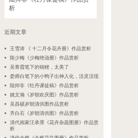
析
近期文章
王雪涛 《 十二月令花卉册》作品赏析
陈少梅《少梅绝诣册》作品赏析
吴青霞笔下的锦鲤，太美了
娄师白笔下的小鸭子出神入化，活灵活现
陆抑非《牡丹课徒稿》作品赏析
姚文瀚《岁朝欢庆图》作品赏析
吴昌硕岁朝清供图作品赏析
齐白石《岁朝清供图》作品赏析
清代画家汪承霈《花卉杂蔬图册》作品赏
析
清代余稚《余稚花鸟图册》作品赏析