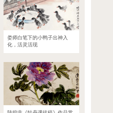
娄师白笔下的小鸭子出神入
化，活灵活现
陆抑非《牡丹课徒稿》作品赏