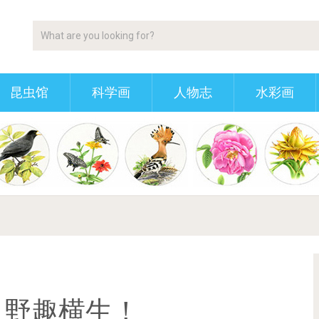
昆虫馆
科学画
人物志
水彩画
，野趣横生！