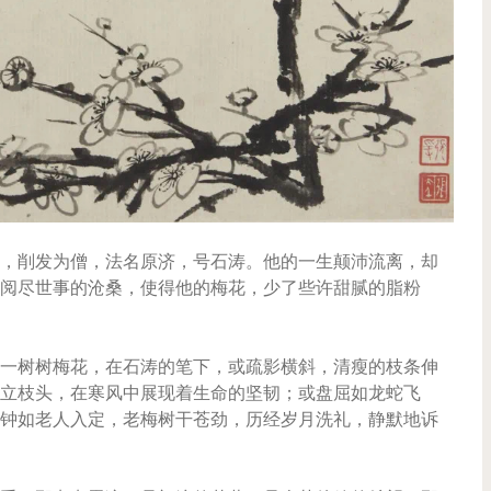
，削发为僧，法名原济，号石涛。他的一生颠沛流离，却
阅尽世事的沧桑，使得他的梅花，少了些许甜腻的脂粉
一树树梅花，在石涛的笔下，或疏影横斜，清瘦的枝条伸
立枝头，在寒风中展现着生命的坚韧；或盘屈如龙蛇飞
钟如老人入定，老梅树干苍劲，历经岁月洗礼，静默地诉