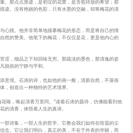
重。那点点墨迹，是初绽的花蕾，是含苞待放的希望；那
痕迹。没有艳丽的色彩，只有水墨的交融，却将梅花的清
与心跳。他并非简单地描摹梅花的形态，而是将自己的情
自然的赞美。他笔下的梅花，不仅仅是花，更是他内心的
苦涩，细品之下却回味无穷。那疏淡的墨色，那清逸的姿
凡脱俗的宁静与平和。
添意境。石涛的诗，也如他的画一般，清新自然，不落俗
体，创造出一种独特的艺术境界。
梅花嗅，唤起清香万里同。”读着石涛的题诗，仿佛能看到他
花的清香，体悟着人生的真谛。
一部诗集，一部人生的哲学。它教会我们如何在喧嚣的尘
信念。它让我们明白，真正的美，不在于外表的华丽，而