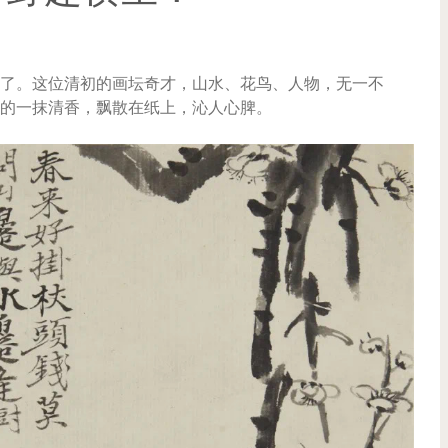
了。这位清初的画坛奇才，山水、花鸟、人物，无一不
的一抹清香，飘散在纸上，沁人心脾。