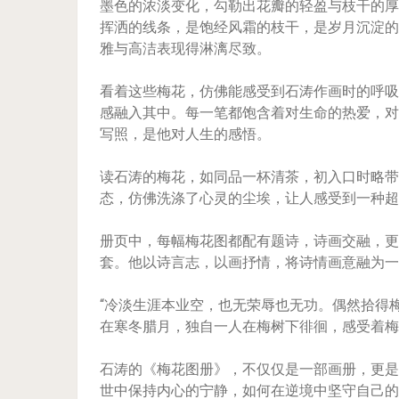
墨色的浓淡变化，勾勒出花瓣的轻盈与枝干的厚
挥洒的线条，是饱经风霜的枝干，是岁月沉淀的
雅与高洁表现得淋漓尽致。
看着这些梅花，仿佛能感受到石涛作画时的呼吸
感融入其中。每一笔都饱含着对生命的热爱，对
写照，是他对人生的感悟。
读石涛的梅花，如同品一杯清茶，初入口时略带
态，仿佛洗涤了心灵的尘埃，让人感受到一种超
册页中，每幅梅花图都配有题诗，诗画交融，更
套。他以诗言志，以画抒情，将诗情画意融为一
“冷淡生涯本业空，也无荣辱也无功。偶然拾得
在寒冬腊月，独自一人在梅树下徘徊，感受着梅
石涛的《梅花图册》，不仅仅是一部画册，更是
世中保持内心的宁静，如何在逆境中坚守自己的