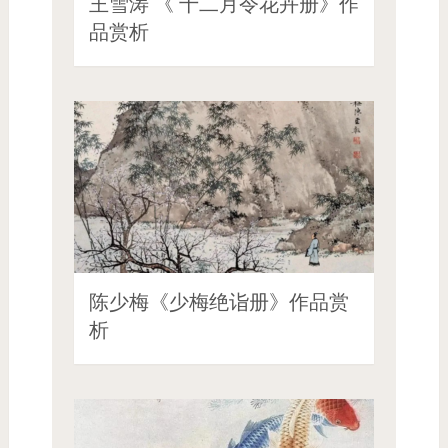
王雪涛 《 十二月令花卉册》作
品赏析
陈少梅《少梅绝诣册》作品赏
析