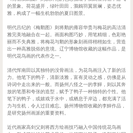
的景象。荷花盛开，绿叶田田，鸂鵣羽翼斑斓，姿态优
雅，构成了一幅生机勃勃的夏日图景。
明代吕纪的《梅鹅图》则将鹅的雍容华贵与梅花的高洁清
雅完美地融合在一起。画面构图巧妙，用笔精细，色彩艳
丽而不失典雅，将梅花与鹅的形象刻画得栩栩如生，营造
出一种高雅脱俗的意境。辽宁博物馆收藏的这幅作品，是
明代花鸟画的代表作之一。
清代恽南田以其独特的没骨画法，为花鸟画注入了新的活
力。他笔下的鸭子，清新淡雅，富有灵动之感，仿佛是从
诗词中走出来的一般。而扬州八怪之一的李鱓，则以其奔
放的笔墨和夸张的造型，赋予了鸭子一种独特的个性。他
笔下的鸭子，或嬉戏于水中，或栖息于岸边，都充满了活
力与生机，令人过目难忘。扬州博物馆收藏的李鱓作品，
是研究扬州画派的重要资料。
近代画家高剑父则将西方绘画技巧融入中国传统花鸟画