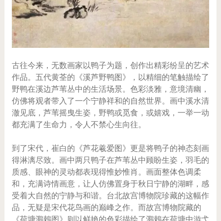
古往今来，无数画家以鸭子为题，创作出精彩纷呈的艺术
作品。五代黄荃的《溪芦野鸭图》，以精细的笔触描绘了
野鸭在溪边芦苇丛中的生活场景。色彩淡雅，意境清幽，
仿佛将观者带入了一个宁静祥和的自然世界。画中溪水清
澈见底，芦苇摇曳生姿，野鸭或觅食，或嬉戏，一举一动
都充满了生命力，令人不禁心生向往。
到了宋代，崔白的《芦花羲爱图》更是将鸭子的神态刻画
得淋漓尽致。画中两只鸭子在芦苇丛中顾盼生姿，羽毛的
质感、眼神的灵动都表现得惟妙惟肖。画面整体色调柔
和，充满诗情画意，让人仿佛置身于秋日宁静的湖畔，感
受着大自然的宁静与和谐。台北故宫博物院珍藏的这幅作
品，无疑是宋代花鸟画的巅峰之作。而故宫博物院藏的
《荷塘鸂鵣图》则以鲜艳的色彩描绘了鸂鵣在荷塘中游弋