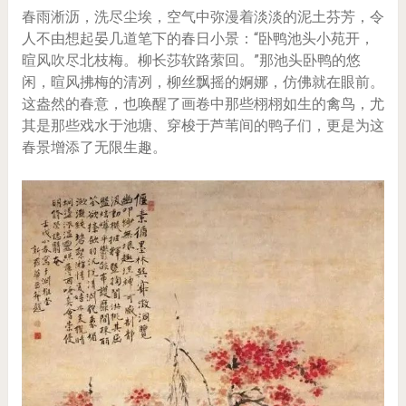
春雨淅沥，洗尽尘埃，空气中弥漫着淡淡的泥土芬芳，令
人不由想起晏几道笔下的春日小景：“卧鸭池头小苑开，
暄风吹尽北枝梅。柳长莎软路萦回。”那池头卧鸭的悠
闲，暄风拂梅的清冽，柳丝飘摇的婀娜，仿佛就在眼前。
这盎然的春意，也唤醒了画卷中那些栩栩如生的禽鸟，尤
其是那些戏水于池塘、穿梭于芦苇间的鸭子们，更是为这
春景增添了无限生趣。