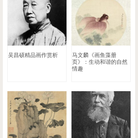
吴昌硕精品画作赏析
马文麟《画鱼藻册
页》：生动和谐的自然
情趣