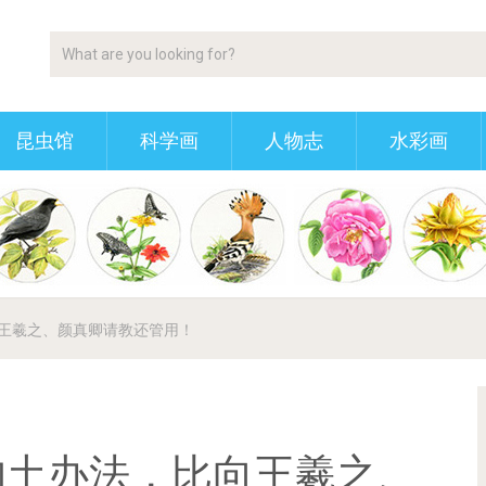
昆虫馆
科学画
人物志
水彩画
王羲之、颜真卿请教还管用！
的土办法，比向王羲之、