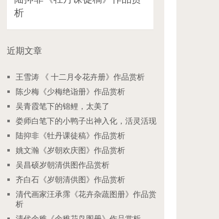
析
近期文章
王雪涛 《 十二月令花卉册》作品赏析
陈少梅《少梅绝诣册》作品赏析
吴青霞笔下的锦鲤，太美了
娄师白笔下的小鸭子出神入化，活灵活现
陆抑非《牡丹课徒稿》作品赏析
姚文瀚《岁朝欢庆图》作品赏析
吴昌硕岁朝清供图作品赏析
齐白石《岁朝清供图》作品赏析
清代画家汪承霈《花卉杂蔬图册》作品赏
析
清代余稚《余稚花鸟图册》作品赏析