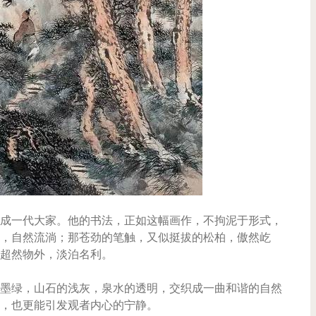
成一代大家。他的书法，正如这幅画作，不拘泥于形式，
，自然流淌；那苍劲的笔触，又似挺拔的松柏，傲然屹
超然物外，淡泊名利。
墨绿，山石的浅灰，泉水的透明，交织成一曲和谐的自然
，也更能引发观者内心的宁静。