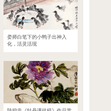
娄师白笔下的小鸭子出神入
化，活灵活现
陆抑非《牡丹课徒稿》作品赏