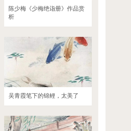
陈少梅《少梅绝诣册》作品赏
析
吴青霞笔下的锦鲤，太美了