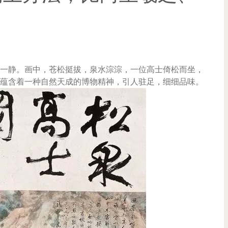
！
一静。画中，苍松挺拔，泉水淙淙，一位高士倚松而坐，
蕴含着一种自然天成的博物精神，引人驻足，细细品味。