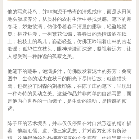
他的写意花鸟，并非拘泥于书斋的清规戒律，而是从田间
地头汲取养分，从质朴的农村生活中寻找灵感。笔下的迎
春花，娇嫩欲滴，仿佛带着春日清晨的露珠，轻盈地摇
曳；桃花烂漫，一树繁花似锦，将春日的热情泼洒在纸
上；松枝上的鸟儿，姿态轻盈，仿佛正吟唱着山林的古老
歌谣；孤鸠伫立枝头，眼神清澈而深邃，凝视着远方，让
人感受到一种静谧的孤寂之美。
他笔下的蔬果，饱满多汁，仿佛散发着泥土的芬芳；桑菊
图中，生命的活力在秋日的阳光下尽情绽放；就连猫头
鹰，也摆脱了阴森的刻板印象，在陈子庄的笔下，呈现出
一种奇特的灵动之美。这些作品并非简单的自然写照，而
是他内心世界的一面镜子，是生命的律动，是情感的倾
诉。
陈子庄的艺术境界，并非仅仅停留在对自然形态的精准描
摹。他融汇儒、道、佛三家思想，并对西方艺术有所涉
猎，这使得他的作品拥有深厚的文化底蕴。他推崇熊十力