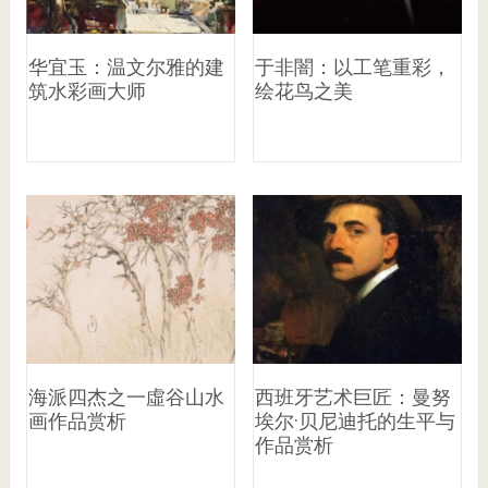
华宜玉：温文尔雅的建
于非闇：以工笔重彩，
筑水彩画大师
绘花鸟之美
海派四杰之一虛谷山水
西班牙艺术巨匠：曼努
画作品赏析
埃尔·贝尼迪托的生平与
作品赏析