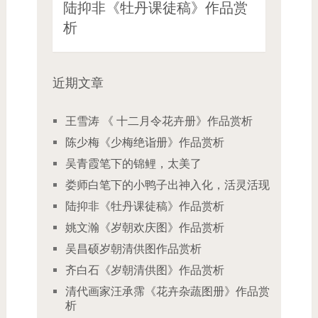
陆抑非《牡丹课徒稿》作品赏
析
近期文章
王雪涛 《 十二月令花卉册》作品赏析
陈少梅《少梅绝诣册》作品赏析
吴青霞笔下的锦鲤，太美了
娄师白笔下的小鸭子出神入化，活灵活现
陆抑非《牡丹课徒稿》作品赏析
姚文瀚《岁朝欢庆图》作品赏析
吴昌硕岁朝清供图作品赏析
齐白石《岁朝清供图》作品赏析
清代画家汪承霈《花卉杂蔬图册》作品赏
析