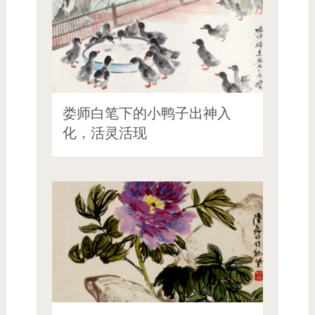
娄师白笔下的小鸭子出神入
化，活灵活现