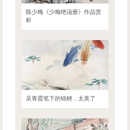
陈少梅《少梅绝诣册》作品赏
析
吴青霞笔下的锦鲤，太美了