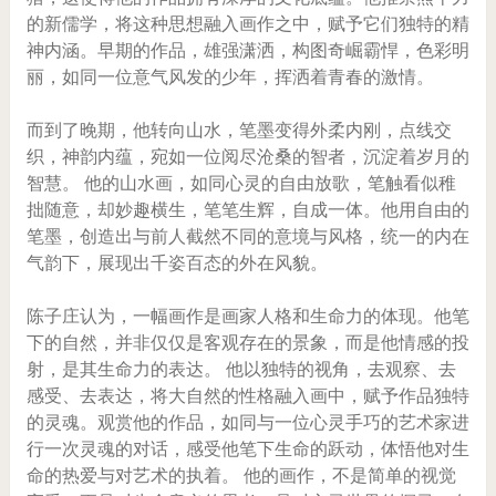
的新儒学，将这种思想融入画作之中，赋予它们独特的精
神内涵。早期的作品，雄强潇洒，构图奇崛霸悍，色彩明
丽，如同一位意气风发的少年，挥洒着青春的激情。
而到了晚期，他转向山水，笔墨变得外柔内刚，点线交
织，神韵内蕴，宛如一位阅尽沧桑的智者，沉淀着岁月的
智慧。 他的山水画，如同心灵的自由放歌，笔触看似稚
拙随意，却妙趣横生，笔笔生辉，自成一体。他用自由的
笔墨，创造出与前人截然不同的意境与风格，统一的内在
气韵下，展现出千姿百态的外在风貌。
陈子庄认为，一幅画作是画家人格和生命力的体现。他笔
下的自然，并非仅仅是客观存在的景象，而是他情感的投
射，是其生命力的表达。 他以独特的视角，去观察、去
感受、去表达，将大自然的性格融入画中，赋予作品独特
的灵魂。观赏他的作品，如同与一位心灵手巧的艺术家进
行一次灵魂的对话，感受他笔下生命的跃动，体悟他对生
命的热爱与对艺术的执着。 他的画作，不是简单的视觉