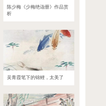
陈少梅《少梅绝诣册》作品赏
析
吴青霞笔下的锦鲤，太美了