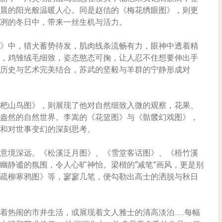
晨的阳光般温暖人心。同是赵佶的《梅花绣眼图》，则更
冽的冬日中，带来一丝生机与活力。
》中，猎犬蓄势待发，肌肉线条流畅有力，眼神中透着精
，鸡雏绒毛细致，姿态憨态可掬，让人忍不住想要伸出手
历史与艺术完美结合，苏武的坚毅与羊群的宁静形成对
杷山鸟图》，则展现了他对自然细致入微的观察，花果、
盎然的自然世界。李嵩的《花篮图》与《骷髅幻戏图》，
和对世事变幻的深刻思考。
意境深远。《松溪泛月图》、《雪堂客话图》、《梧竹溪
幽静谧的氛围，令人心旷神怡。梁楷的“减笔”画风，更是别
疏柳寒鸦图》等，寥寥几笔，便勾勒出高士的洒脱与秋日
着热闹的市井生活，或展现着文人雅士的清高淡泊……每幅