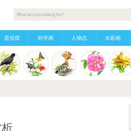
昆虫馆
科学画
人物志
水彩画
赏析