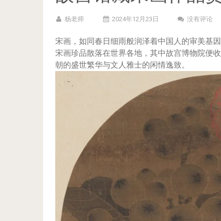
杨老师
2024年12月23日
没有评论
宋画，如同春日细雨般润泽着中国人的审美基因
宋画珍品散落在世界各地，其中故宫博物院便收
朝的盛世繁华与文人雅士的闲情逸致。