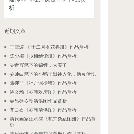
析
近期文章
王雪涛 《 十二月令花卉册》作品赏析
陈少梅《少梅绝诣册》作品赏析
吴青霞笔下的锦鲤，太美了
娄师白笔下的小鸭子出神入化，活灵活现
陆抑非《牡丹课徒稿》作品赏析
姚文瀚《岁朝欢庆图》作品赏析
吴昌硕岁朝清供图作品赏析
齐白石《岁朝清供图》作品赏析
清代画家汪承霈《花卉杂蔬图册》作品赏
析
清代余稚《余稚花鸟图册》作品赏析