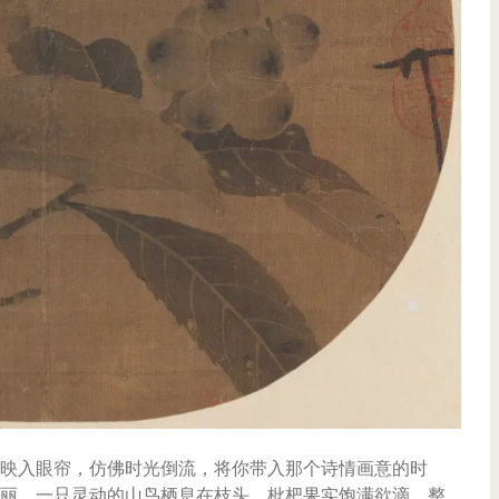
映入眼帘，仿佛时光倒流，将你带入那个诗情画意的时
丽，一只灵动的山鸟栖息在枝头，枇杷果实饱满欲滴，整