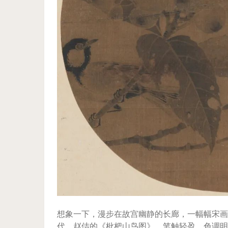
想象一下，漫步在故宫幽静的长廊，一幅幅宋画
代。赵佶的《枇杷山鸟图》，笔触轻盈，色调明