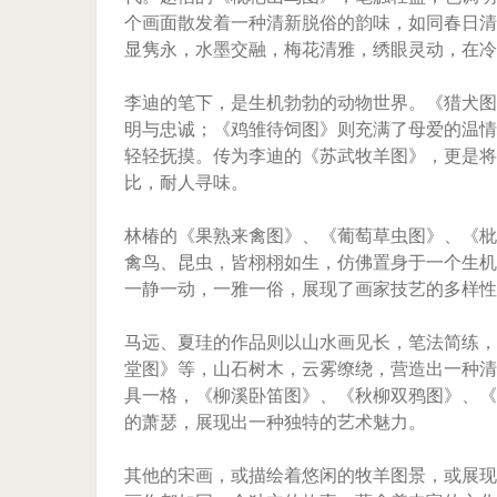
个画面散发着一种清新脱俗的韵味，如同春日清
显隽永，水墨交融，梅花清雅，绣眼灵动，在冷
李迪的笔下，是生机勃勃的动物世界。《猎犬图
明与忠诚；《鸡雏待饲图》则充满了母爱的温情
轻轻抚摸。传为李迪的《苏武牧羊图》，更是将
比，耐人寻味。
林椿的《果熟来禽图》、《葡萄草虫图》、《枇
禽鸟、昆虫，皆栩栩如生，仿佛置身于一个生机
一静一动，一雅一俗，展现了画家技艺的多样性
马远、夏珪的作品则以山水画见长，笔法简练，
堂图》等，山石树木，云雾缭绕，营造出一种清
具一格，《柳溪卧笛图》、《秋柳双鸦图》、《
的萧瑟，展现出一种独特的艺术魅力。
其他的宋画，或描绘着悠闲的牧羊图景，或展现