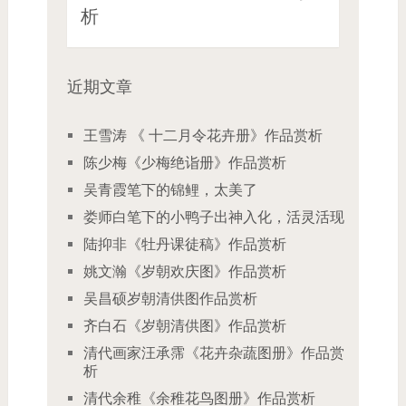
析
近期文章
王雪涛 《 十二月令花卉册》作品赏析
陈少梅《少梅绝诣册》作品赏析
吴青霞笔下的锦鲤，太美了
娄师白笔下的小鸭子出神入化，活灵活现
陆抑非《牡丹课徒稿》作品赏析
姚文瀚《岁朝欢庆图》作品赏析
吴昌硕岁朝清供图作品赏析
齐白石《岁朝清供图》作品赏析
清代画家汪承霈《花卉杂蔬图册》作品赏
析
清代余稚《余稚花鸟图册》作品赏析