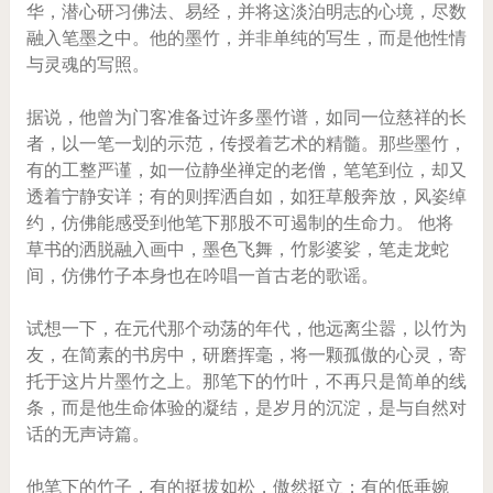
华，潜心研习佛法、易经，并将这淡泊明志的心境，尽数
融入笔墨之中。他的墨竹，并非单纯的写生，而是他性情
与灵魂的写照。
据说，他曾为门客准备过许多墨竹谱，如同一位慈祥的长
者，以一笔一划的示范，传授着艺术的精髓。那些墨竹，
有的工整严谨，如一位静坐禅定的老僧，笔笔到位，却又
透着宁静安详；有的则挥洒自如，如狂草般奔放，风姿绰
约，仿佛能感受到他笔下那股不可遏制的生命力。 他将
草书的洒脱融入画中，墨色飞舞，竹影婆娑，笔走龙蛇
间，仿佛竹子本身也在吟唱一首古老的歌谣。
试想一下，在元代那个动荡的年代，他远离尘嚣，以竹为
友，在简素的书房中，研磨挥毫，将一颗孤傲的心灵，寄
托于这片片墨竹之上。那笔下的竹叶，不再只是简单的线
条，而是他生命体验的凝结，是岁月的沉淀，是与自然对
话的无声诗篇。
他笔下的竹子，有的挺拔如松，傲然挺立；有的低垂婉