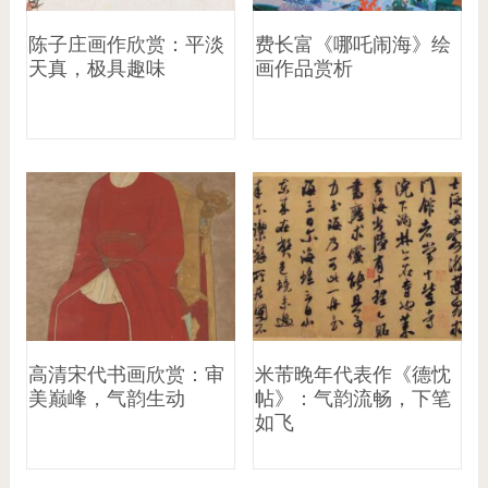
陈子庄画作欣赏：平淡
费长富《哪吒闹海》绘
天真，极具趣味
画作品赏析
高清宋代书画欣赏：审
米芾晚年代表作《德忱
美巅峰，气韵生动
帖》：气韵流畅，下笔
如飞