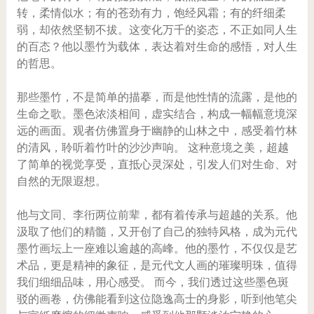
转，柔情似水；有的苍劲有力，饱经风霜；有的纤细柔
弱，却依然坚韧不拔。这变化万千的姿态，不正如同人生
的百态？他以墨竹为载体，表达着对生命的感悟，对人生
的哲思。
那些墨竹，不是简单的描摹，而是他性情的流露，是他的
生命之歌。墨色浓淡相间，虚实结合，构成一幅幅意境深
远的画面。观者仿佛置身于幽静的山林之中，感受着竹林
的清风，聆听着竹叶的沙沙声响。 这种意境之美，超越
了简单的视觉享受，直抵心灵深处，引发人们对生命、对
自然的无限遐想。
他与文同、李衎两位前辈，都有着传承与超越的关系。他
汲取了他们的精髓，又开创了自己的独特风格，成为元代
墨竹画坛上一座难以逾越的高峰。他的墨竹，不仅仅是艺
术品，更是精神的象征，是元代文人画的璀璨明珠，值得
我们细细品味，用心感受。 而今，我们透过这些墨色斑
驳的画卷，仿佛能看到这位隐逸高士的身影，听到他笔尖