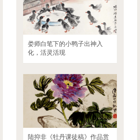
娄师白笔下的小鸭子出神入
化，活灵活现
陆抑非《牡丹课徒稿》作品赏