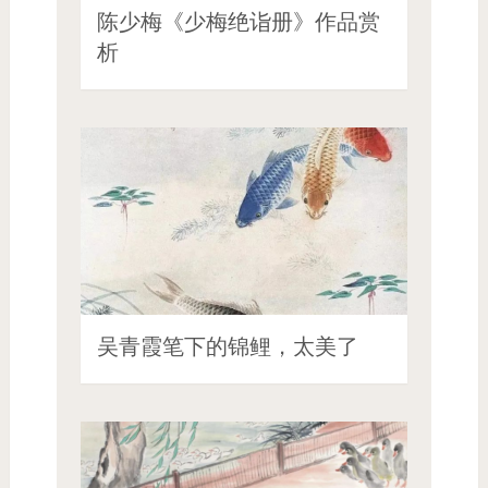
陈少梅《少梅绝诣册》作品赏
析
吴青霞笔下的锦鲤，太美了