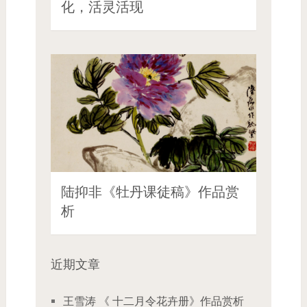
化，活灵活现
陆抑非《牡丹课徒稿》作品赏
析
近期文章
王雪涛 《 十二月令花卉册》作品赏析