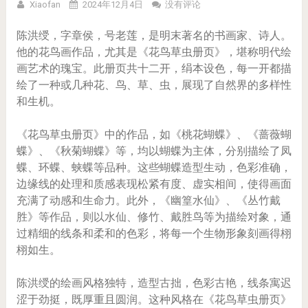
Xiaofan
2024年12月4日
没有评论
陈洪绶，字章侯，号老莲，是明末著名的书画家、诗人。
他的花鸟画作品，尤其是《花鸟草虫册页》，堪称明代绘
画艺术的瑰宝。此册页共十二开，绢本设色，每一开都描
绘了一种或几种花、鸟、草、虫，展现了自然界的多样性
和生机。
《花鸟草虫册页》中的作品，如《桃花蝴蝶》、《蔷薇蝴
蝶》、《秋菊蝴蝶》等，均以蝴蝶为主体，分别描绘了凤
蝶、环蝶、蛱蝶等品种。这些蝴蝶造型生动，色彩准确，
边缘线的处理和质感表现松紧有度、虚实相间，使得画面
充满了动感和生命力。此外，《幽篁水仙》、《丛竹戴
胜》等作品，则以水仙、修竹、戴胜鸟等为描绘对象，通
过精细的线条和柔和的色彩，将每一个生物形象刻画得栩
栩如生。
陈洪绶的绘画风格独特，造型古拙，色彩古艳，线条寓迟
涩于劲挺，既厚重且圆润。这种风格在《花鸟草虫册页》