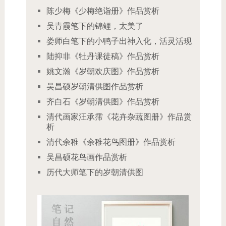
陈少梅《少梅绝诣册》作品赏析
吴青霞笔下的锦鲤，太美了
娄师白笔下的小鸭子出神入化，活灵活现
陆抑非《牡丹课徒稿》作品赏析
姚文瀚《岁朝欢庆图》作品赏析
吴昌硕岁朝清供图作品赏析
齐白石《岁朝清供图》作品赏析
清代画家汪承霈《花卉杂蔬图册》作品赏
析
清代余稚《余稚花鸟图册》作品赏析
吴昌硕花鸟画作品赏析
历代大师笔下的岁朝清供图