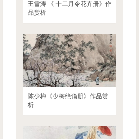
王雪涛 《 十二月令花卉册》作
品赏析
陈少梅《少梅绝诣册》作品赏
析