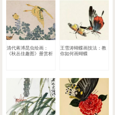
清代蒋溥昆虫绘画：
王雪涛蝴蝶画技法：教
《秋丛佳趣图》册赏析
你如何画蝴蝶