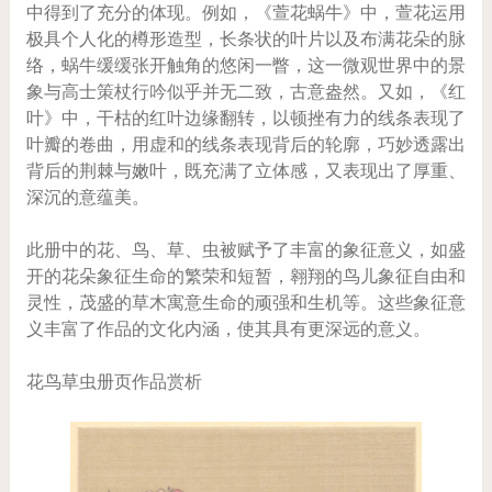
中得到了充分的体现。例如，《萱花蜗牛》中，萱花运用
极具个人化的樽形造型，长条状的叶片以及布满花朵的脉
络，蜗牛缓缓张开触角的悠闲一瞥，这一微观世界中的景
象与高士策杖行吟似乎并无二致，古意盎然。又如，《红
叶》中，干枯的红叶边缘翻转，以顿挫有力的线条表现了
叶瓣的卷曲，用虚和的线条表现背后的轮廓，巧妙透露出
背后的荆棘与嫩叶，既充满了立体感，又表现出了厚重、
深沉的意蕴美。
此册中的花、鸟、草、虫被赋予了丰富的象征意义，如盛
开的花朵象征生命的繁荣和短暂，翱翔的鸟儿象征自由和
灵性，茂盛的草木寓意生命的顽强和生机等。这些象征意
义丰富了作品的文化内涵，使其具有更深远的意义。
花鸟草虫册页作品赏析