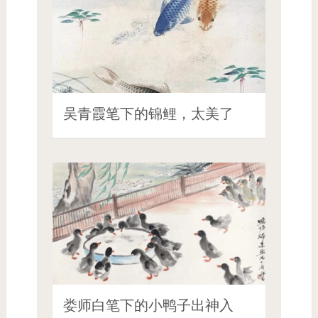
吴青霞笔下的锦鲤，太美了
娄师白笔下的小鸭子出神入