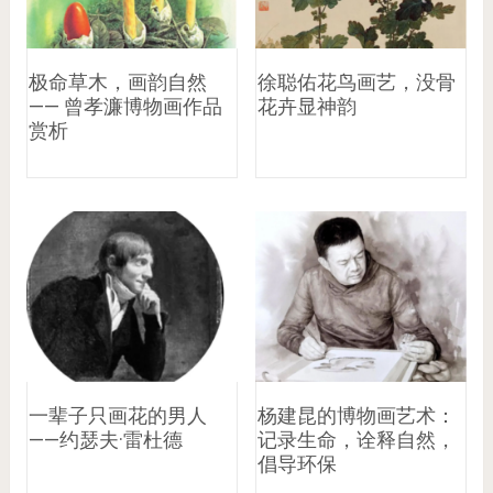
极命草木，画韵自然
徐聪佑花鸟画艺，没骨
—— 曾孝濂博物画作品
花卉显神韵
赏析
一辈子只画花的男人
杨建昆的博物画艺术：
——约瑟夫·雷杜德
记录生命，诠释自然，
倡导环保