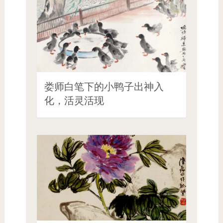
娄师白笔下的小鸭子出神入
化，活灵活现