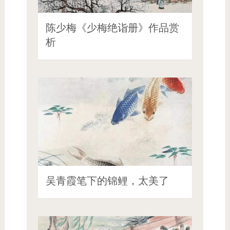
陈少梅《少梅绝诣册》作品赏
析
吴青霞笔下的锦鲤，太美了