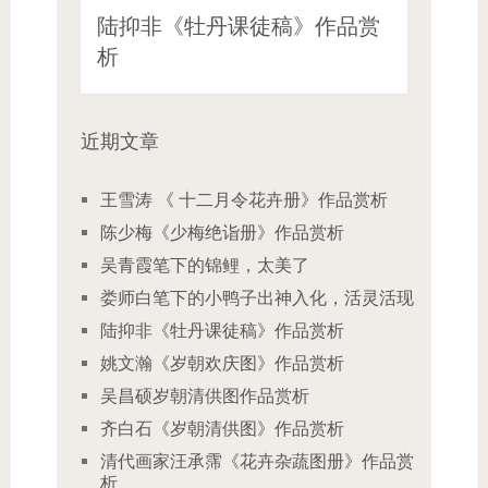
陆抑非《牡丹课徒稿》作品赏
析
近期文章
王雪涛 《 十二月令花卉册》作品赏析
陈少梅《少梅绝诣册》作品赏析
吴青霞笔下的锦鲤，太美了
娄师白笔下的小鸭子出神入化，活灵活现
陆抑非《牡丹课徒稿》作品赏析
姚文瀚《岁朝欢庆图》作品赏析
吴昌硕岁朝清供图作品赏析
齐白石《岁朝清供图》作品赏析
清代画家汪承霈《花卉杂蔬图册》作品赏
析