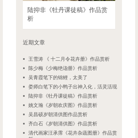
陆抑非《牡丹课徒稿》作品赏
析
近期文章
王雪涛 《 十二月令花卉册》作品赏析
陈少梅《少梅绝诣册》作品赏析
吴青霞笔下的锦鲤，太美了
娄师白笔下的小鸭子出神入化，活灵活现
陆抑非《牡丹课徒稿》作品赏析
姚文瀚《岁朝欢庆图》作品赏析
吴昌硕岁朝清供图作品赏析
齐白石《岁朝清供图》作品赏析
清代画家汪承霈《花卉杂蔬图册》作品赏