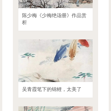
陈少梅《少梅绝诣册》作品赏
析
吴青霞笔下的锦鲤，太美了