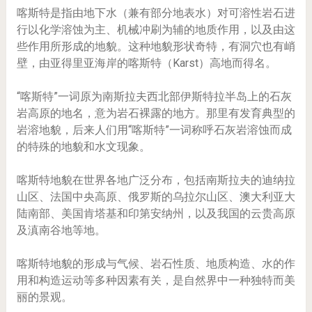
喀斯特是指由地下水（兼有部分地表水）对可溶性岩石进
行以化学溶蚀为主、机械冲刷为辅的地质作用，以及由这
些作用所形成的地貌。这种地貌形状奇特，有洞穴也有峭
壁，由亚得里亚海岸的喀斯特（Karst）高地而得名。
“喀斯特”一词原为南斯拉夫西北部伊斯特拉半岛上的石灰
岩高原的地名，意为岩石裸露的地方。那里有发育典型的
岩溶地貌，后来人们用“喀斯特”一词称呼石灰岩溶蚀而成
的特殊的地貌和水文现象。
喀斯特地貌在世界各地广泛分布，包括南斯拉夫的迪纳拉
山区、法国中央高原、俄罗斯的乌拉尔山区、澳大利亚大
陆南部、美国肯塔基和印第安纳州，以及我国的云贵高原
及滇南谷地等地。
喀斯特地貌的形成与气候、岩石性质、地质构造、水的作
用和构造运动等多种因素有关，是自然界中一种独特而美
丽的景观。