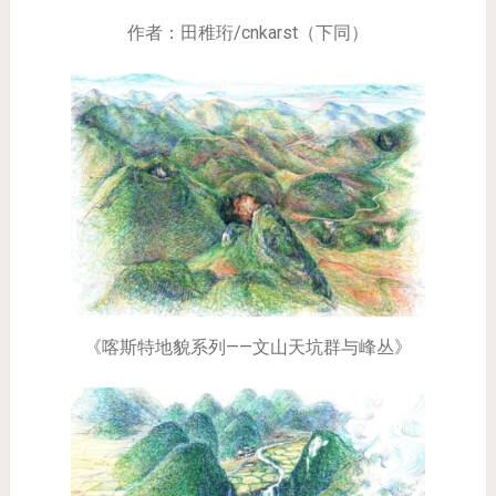
作者：田稚珩/cnkarst（下同）
《喀斯特地貌系列——文山天坑群与峰丛》