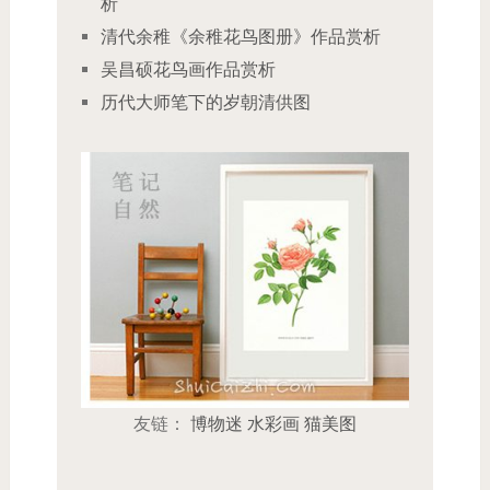
析
清代余稚《余稚花鸟图册》作品赏析
吴昌硕花鸟画作品赏析
历代大师笔下的岁朝清供图
友链：
博物迷
水彩画
猫美图