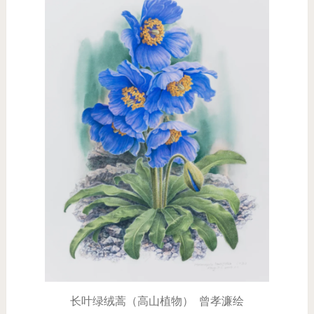
长叶绿绒蒿（高山植物） 曾孝濂绘