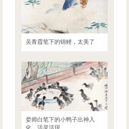
吴青霞笔下的锦鲤，太美了
娄师白笔下的小鸭子出神入
化，活灵活现