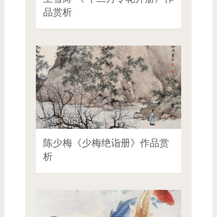
品赏析
陈少梅《少梅绝诣册》作品赏
析