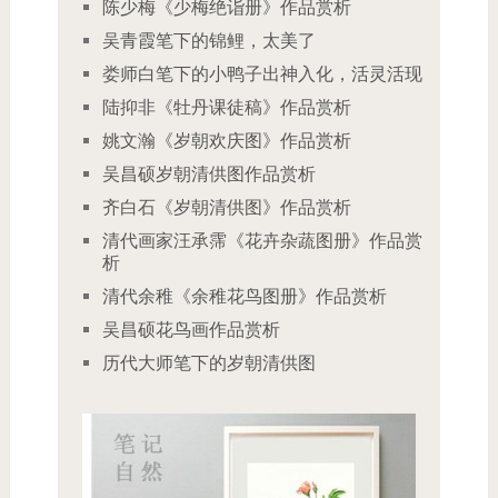
陈少梅《少梅绝诣册》作品赏析
吴青霞笔下的锦鲤，太美了
娄师白笔下的小鸭子出神入化，活灵活现
陆抑非《牡丹课徒稿》作品赏析
姚文瀚《岁朝欢庆图》作品赏析
吴昌硕岁朝清供图作品赏析
齐白石《岁朝清供图》作品赏析
清代画家汪承霈《花卉杂蔬图册》作品赏
析
清代余稚《余稚花鸟图册》作品赏析
吴昌硕花鸟画作品赏析
历代大师笔下的岁朝清供图