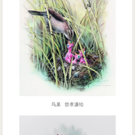
鸟巢 曾孝濂绘