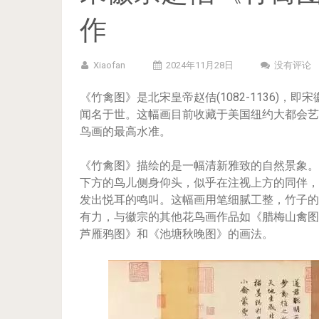
作
Xiaofan
2024年11月28日
没有评论
《竹禽图》是北宋皇帝赵佶(1082-1136)
闻名于世。这幅画目前收藏于美国纽约大都会艺
鸟画的最高水准。
《竹禽图》描绘的是一幅清新雅致的自然景象。
下方的鸟儿侧身仰头，似乎在注视上方的同伴，
发出悦耳的鸣叫。这幅画用笔细腻工整，竹子的
有力，与徽宗的其他花鸟画作品如《腊梅山禽图
芦雁鸦图》和《池塘秋晚图》的画法。