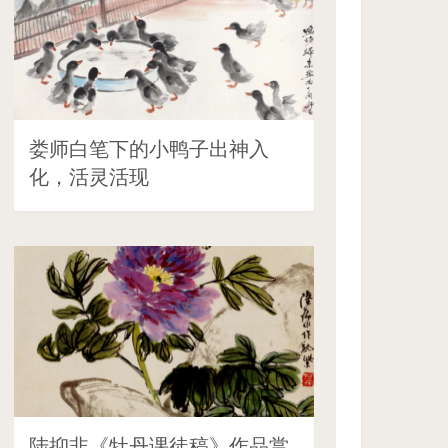
娄师白笔下的小鸭子出神入
化，活灵活现
陆抑非《牡丹课徒稿》作品赏