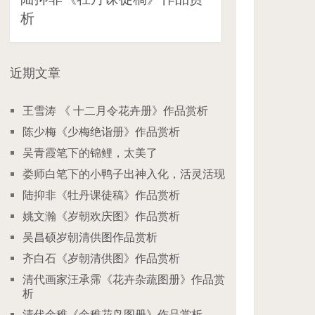
析
近期文章
王雪涛 《 十二月令花卉册》作品赏析
陈少梅《少梅绝诣册》作品赏析
吴青霞笔下的锦鲤，太美了
娄师白笔下的小鸭子出神入化，活灵活现
陆抑非《牡丹课徒稿》作品赏析
姚文瀚《岁朝欢庆图》作品赏析
吴昌硕岁朝清供图作品赏析
齐白石《岁朝清供图》作品赏析
清代画家汪承霈《花卉杂蔬图册》作品赏
析
清代余稚《余稚花鸟图册》作品赏析