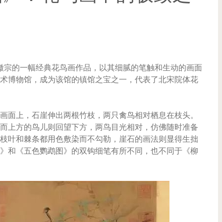
，即宋徽宗的一幅经典花鸟画作品，以其细腻的笔触和生动的画面
术博物馆，成为该馆的镇馆之宝之一，代表了北宋院体花
画面上，石崖伸出两根竹枝，两只禽鸟相对栖息在枝头。
而上方的鸟儿则回望下方，两鸟目光相对，仿佛随时准备
枝叶和棘条都用色敷染而不勾勒，崖石的画法则显得生拙
》和《五色鹦鹉图》的双钩细笔有所不同，也不同于《柳