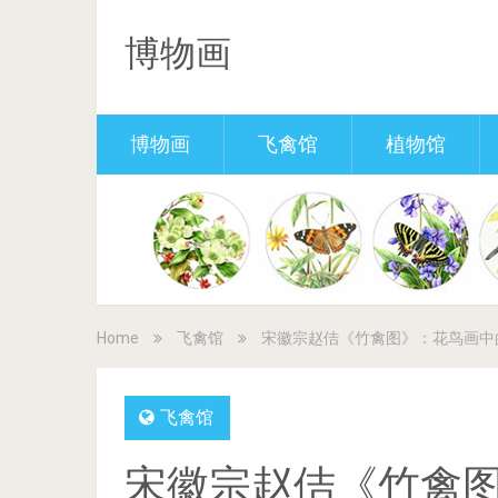
博物画
博物画
飞禽馆
植物馆
Home
飞禽馆
宋徽宗赵佶《竹禽图》：花鸟画中
飞禽馆
宋徽宗赵佶《竹禽