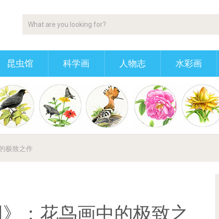
昆虫馆
科学画
人物志
水彩画
的极致之作
图》：花鸟画中的极致之