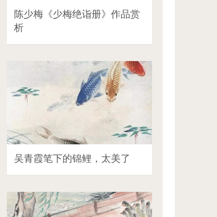
陈少梅《少梅绝诣册》作品赏
析
吴青霞笔下的锦鲤，太美了