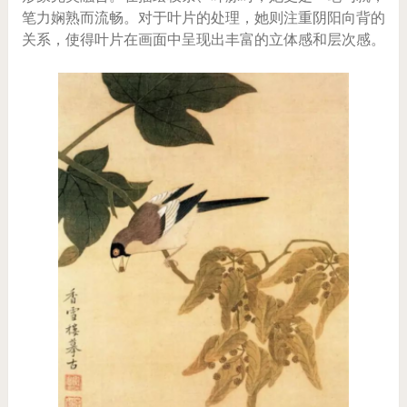
笔力娴熟而流畅。对于叶片的处理，她则注重阴阳向背的
关系，使得叶片在画面中呈现出丰富的立体感和层次感。