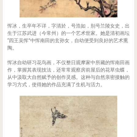
恽冰，生卒年不详，字清於，号浩如，别号兰陵女史，出
生于江苏武进（今常州）的一个艺术世家。她是清初画坛
“四王吴恽”中恽南田的玄孙女，自幼便受到良好的艺术熏
陶。
恽冰自幼研习花鸟画，不仅整日观摩家中所藏的恽南田画
作，掌握其表现技法，还常常观察房前屋后的花草虫蝶，
从中汲取大自然赋予的创作灵感。这种与自然亲密接触的
学习方式，使得她的作品充满了生机与活力。