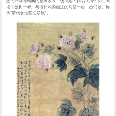
墨的韵味与画面的整体效果，使得她的作品在清代女性画
坛中独树一帜。与擅长勾染画法的马荃一起，她们被并称
为“清代女性画坛双绝”。