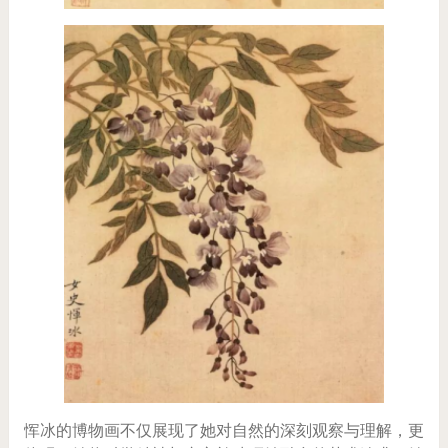
恽冰的博物画不仅展现了她对自然的深刻观察与理解，更