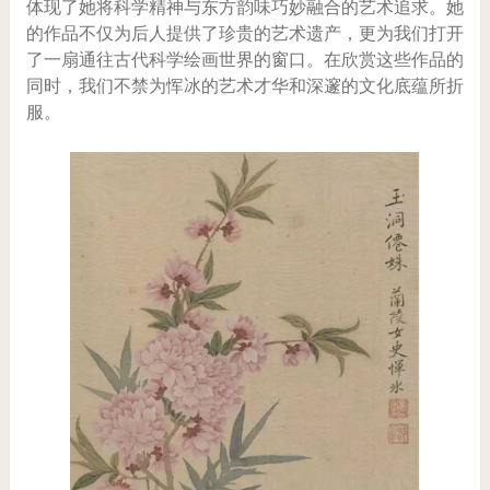
体现了她将科学精神与东方韵味巧妙融合的艺术追求。她
的作品不仅为后人提供了珍贵的艺术遗产，更为我们打开
了一扇通往古代科学绘画世界的窗口。在欣赏这些作品的
同时，我们不禁为恽冰的艺术才华和深邃的文化底蕴所折
服。