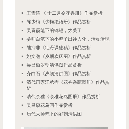
王雪涛 《 十二月令花卉册》作品赏析
陈少梅《少梅绝诣册》作品赏析
吴青霞笔下的锦鲤，太美了
娄师白笔下的小鸭子出神入化，活灵活现
陆抑非《牡丹课徒稿》作品赏析
姚文瀚《岁朝欢庆图》作品赏析
吴昌硕岁朝清供图作品赏析
齐白石《岁朝清供图》作品赏析
清代画家汪承霈《花卉杂蔬图册》作品赏
析
清代余稚《余稚花鸟图册》作品赏析
吴昌硕花鸟画作品赏析
历代大师笔下的岁朝清供图