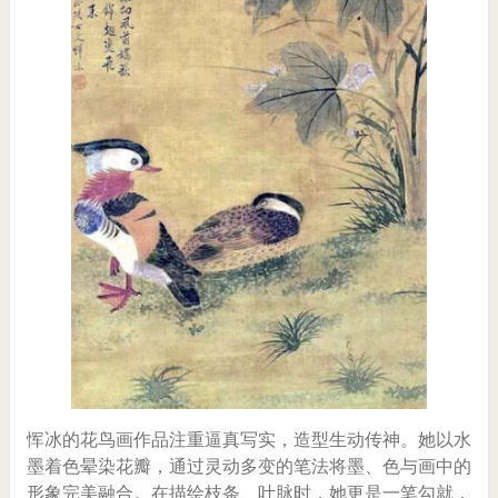
恽冰的花鸟画作品注重逼真写实，造型生动传神。她以水
墨着色晕染花瓣，通过灵动多变的笔法将墨、色与画中的
形象完美融合。在描绘枝条、叶脉时，她更是一笔勾就，