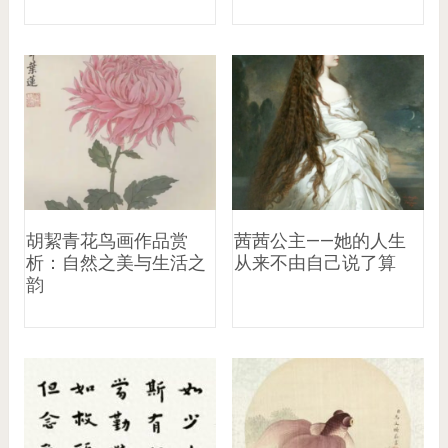
胡絜青花鸟画作品赏
茜茜公主——她的人生
析：自然之美与生活之
从来不由自己说了算
韵