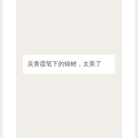
吴青霞笔下的锦鲤，太美了