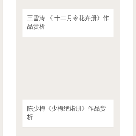
王雪涛 《 十二月令花卉册》作
品赏析
陈少梅《少梅绝诣册》作品赏
析