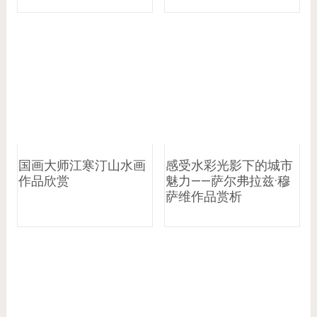
国画大师江寒汀山水画
感受水彩光影下的城市
作品欣赏
魅力——萨尔弗拉兹·穆
萨维作品赏析