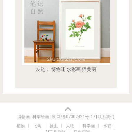
友链：
博物迷
水彩画
猫美图
博物画
| 科学绘画
|
陕ICP备07002421号-17
|
联系我们
植物
飞禽
昆虫
人物
科学画
水彩
AI工具导航
日出查询