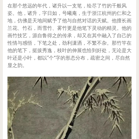
在那个悠远的年代，诸升以一支笔，绘尽了竹的千般风
姿。他，诸升，字日如，号曦庵，生于浙江杭州的仁和之
地，仿佛是天地间赋予了他与自然对话的天赋。他擅长画
兰花、竹石，而雪竹、雾竹更是他笔下灵动的精灵。他的
画竹技艺，源自鲁得之的传承，却又在其中融入了自己的
性情与感悟，下笔之处，劲利潇洒，不繁不杂。那竹竿在
他的笔下，挺拔秀逸，枝叶的伸展也恰到好处，无论是大
叶还是小叶，都以“个”字的形态分布，疏密之间，尽自然
显之韵。