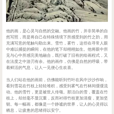
他的画，是心灵与自然的交融。他画的竹，并非简单的自
然写照，而是将自己在特殊情境下所感受到的竹之韵，用
充满写意的笔触勾勒出来。雪竹，雾竹，这些在寻常人眼
中难以捕捉的瞬间，在他的笔下却栩栩如生。他将眼中所
见与心中所感完美地融合，既打破了旧有的绘画程式，又
在法度之中游刃有余。他的画作，仿佛是自然的呼吸，带
着鲜活的气息，让人一见便心生欢喜。
当人们站在他的画前，仿佛能听到竹叶在风中沙沙作响，
看到雪花在竹枝上轻轻堆积，感受到雾气在竹林间缓缓流
动。他的雪竹，更是被世人传颂。那洁白的雪，覆盖在竹
枝上，却丝毫不显沉重，反而衬得竹枝更加清瘦，更加坚
韧。每一幅画，都像是一个静谧的世界，让人的心灵得以
栖息，让疲惫的思绪得以安宁。