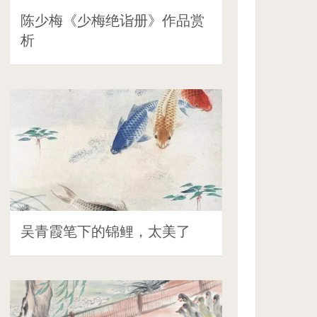
陈少梅《少梅绝诣册》作品赏
析
吴青霞笔下的锦鲤，太美了