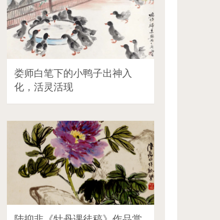
娄师白笔下的小鸭子出神入
化，活灵活现
陆抑非《牡丹课徒稿》作品赏