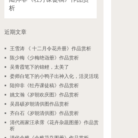
析
近期文章
王雪涛 《 十二月令花卉册》作品赏析
陈少梅《少梅绝诣册》作品赏析
吴青霞笔下的锦鲤，太美了
娄师白笔下的小鸭子出神入化，活灵活现
陆抑非《牡丹课徒稿》作品赏析
姚文瀚《岁朝欢庆图》作品赏析
吴昌硕岁朝清供图作品赏析
齐白石《岁朝清供图》作品赏析
清代画家汪承霈《花卉杂蔬图册》作品赏
析
清代余稚《余稚花鸟图册》作品赏析