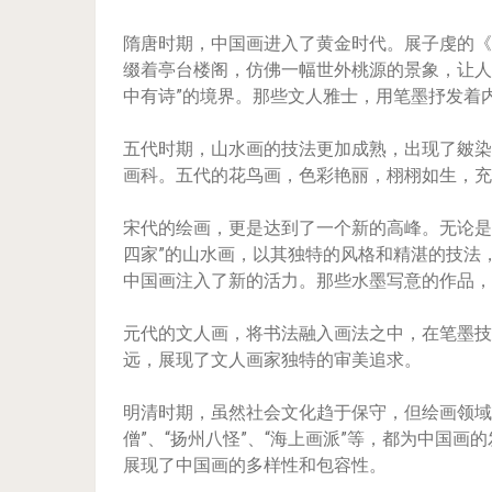
隋唐时期，中国画进入了黄金时代。展子虔的《
缀着亭台楼阁，仿佛一幅世外桃源的景象，让人
中有诗”的境界。那些文人雅士，用笔墨抒发着
五代时期，山水画的技法更加成熟，出现了皴染
画科。五代的花鸟画，色彩艳丽，栩栩如生，充
宋代的绘画，更是达到了一个新的高峰。无论是
四家”的山水画，以其独特的风格和精湛的技法
中国画注入了新的活力。那些水墨写意的作品，
元代的文人画，将书法融入画法之中，在笔墨技
远，展现了文人画家独特的审美追求。
明清时期，虽然社会文化趋于保守，但绘画领域却
僧”、“扬州八怪”、“海上画派”等，都为中国
展现了中国画的多样性和包容性。